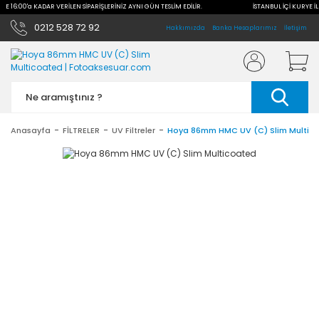
İLE 16:00'a KADAR VERİLEN SİPARİŞLERİNİZ AYNI GÜN TESLİM EDİLİR.
İSTANBUL İÇİ KURYE İL
0212 528 72 92
Hakkımızda
Banka Hesaplarımız
İletişim
Anasayfa
FİLTRELER
UV Filtreler
Hoya 86mm HMC UV (C) Slim Multic