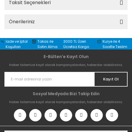
Taksit Seçenekleri
Önerileriniz
İade ve İptal
Takas ile
3000 TL Üzeri
Kurye ile 4
Koşulları
Satın Alma
Ücretsiz Kargo
Saatte Teslim
E-Bülten'e Kayıt Olun
Haber listemize kayıt olarak kampanyalardan, haberdar olabilirsiniz.
Kayıt Ol
Sosyal Medyada Bizi Takip Edin
Haber listemize kayıt olarak kampanyalardan, haberdar olabilirsiniz.