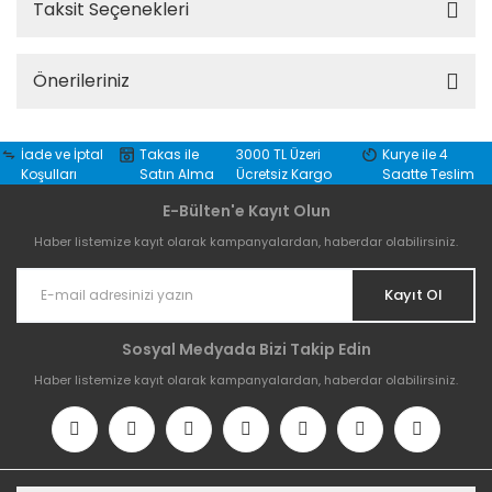
Taksit Seçenekleri
Önerileriniz
İade ve İptal
Takas ile
3000 TL Üzeri
Kurye ile 4
Koşulları
Satın Alma
Ücretsiz Kargo
Saatte Teslim
E-Bülten'e Kayıt Olun
Haber listemize kayıt olarak kampanyalardan, haberdar olabilirsiniz.
Kayıt Ol
Sosyal Medyada Bizi Takip Edin
Haber listemize kayıt olarak kampanyalardan, haberdar olabilirsiniz.