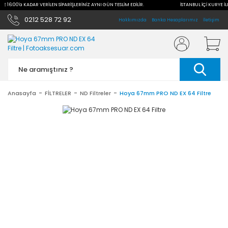
İLE 16:00'a KADAR VERİLEN SİPARİŞLERİNİZ AYNI GÜN TESLİM EDİLİR.
İSTANBUL İÇİ KURYE İL
0212 528 72 92
Hakkımızda
Banka Hesaplarımız
İletişim
Anasayfa
FİLTRELER
ND Filtreler
Hoya 67mm PRO ND EX 64 Filtre