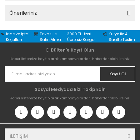
Önerileriniz
İade ve İptal
Takas ile
3000 TL Üzeri
Kurye ile 4
Koşulları
Satın Alma
Ücretsiz Kargo
Saatte Teslim
E-Bülten'e Kayıt Olun
Haber listemize kayıt olarak kampanyalardan, haberdar olabilirsiniz.
Kayıt Ol
Sosyal Medyada Bizi Takip Edin
Haber listemize kayıt olarak kampanyalardan, haberdar olabilirsiniz.
İLETİŞİM