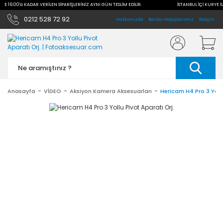
İLE 16:00'a KADAR VERİLEN SİPARİŞLERİNİZ AYNI GÜN TESLİM EDİLİR.
İSTANBUL İÇİ KURYE İL
0212 528 72 92
Hakkımızda
Banka Hesaplarımız
İletişim
Anasayfa
VİDEO
Aksiyon Kamera Aksesuarları
Hericam H4 Pro 3 Yollu