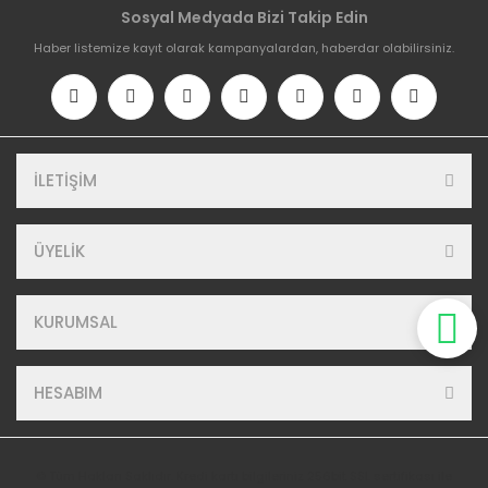
Sosyal Medyada Bizi Takip Edin
Haber listemize kayıt olarak kampanyalardan, haberdar olabilirsiniz.
İLETİŞİM
ÜYELİK
KURUMSAL
HESABIM
© Tüm Hakları Saklıdır. Kredi kartı bilgileriniz 256bit SSL sertifikası ile