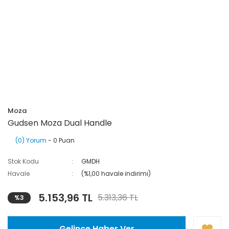
Moza
Gudsen Moza Dual Handle
(0) Yorum
- 0 Puan
Stok Kodu
GMDH
Havale
(%1,00 havale indirimi)
5.153,96 TL
5.313,36 TL
%3
Gelince Haber Ver