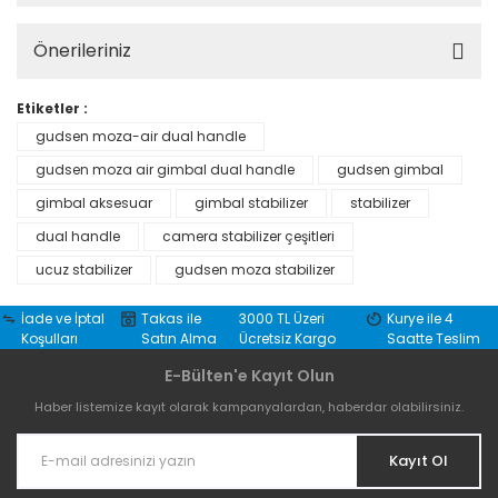
Önerileriniz
Etiketler :
gudsen moza-air dual handle
gudsen moza air gimbal dual handle
gudsen gimbal
gimbal aksesuar
gimbal stabilizer
stabilizer
dual handle
camera stabilizer çeşitleri
ucuz stabilizer
gudsen moza stabilizer
İade ve İptal
Takas ile
3000 TL Üzeri
Kurye ile 4
Koşulları
Satın Alma
Ücretsiz Kargo
Saatte Teslim
E-Bülten'e Kayıt Olun
Haber listemize kayıt olarak kampanyalardan, haberdar olabilirsiniz.
Kayıt Ol