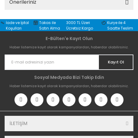
Önerileriniz
İade ve İptal
Takas ile
3000 TL Üzeri
Kurye ile 4
Koşulları
Satın Alma
Ücretsiz Kargo
Saatte Teslim
E-Bülten'e Kayıt Olun
Haber listemize kayıt olarak kampanyalardan, haberdar olabilirsiniz.
Kayıt Ol
Sosyal Medyada Bizi Takip Edin
Haber listemize kayıt olarak kampanyalardan, haberdar olabilirsiniz.
İLETİŞİM