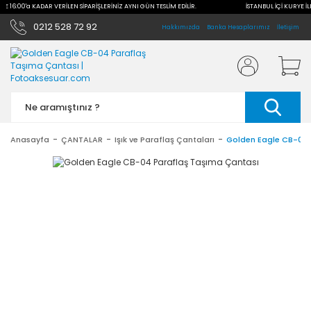
İLE 16:00'a KADAR VERİLEN SİPARİŞLERİNİZ AYNI GÜN TESLİM EDİLİR.
İSTANBUL İÇİ KURYE İL
0212 528 72 92
Hakkımızda
Banka Hesaplarımız
İletişim
Anasayfa
ÇANTALAR
Işık ve Paraflaş Çantaları
Golden Eagle CB-04 