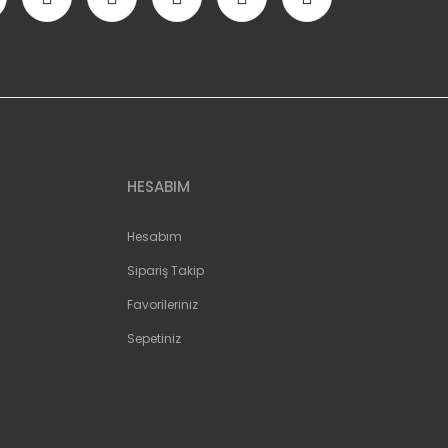
HESABIM
Hesabım
Sipariş Takip
Favorileriniz
Sepetiniz