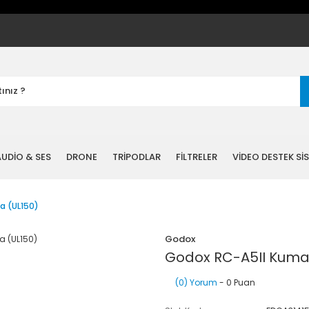
UDİO & SES
DRONE
TRİPODLAR
FİLTRELER
VİDEO DESTEK Sİ
a (UL150)
Godox
Godox RC-A5II Kuma
(0) Yorum
- 0 Puan