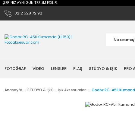
NİZ AYNI GÜN TESLİM EDİLİR.
0212 528 72 92
FOTOĞRAF
VİDEO
LENSLER
FLAŞ
STÜDYO & IŞIK
PRO A
Anasayfa
STÜDYO & IŞIK
Işık Aksesuarları
Godox RC-A5II Kumand