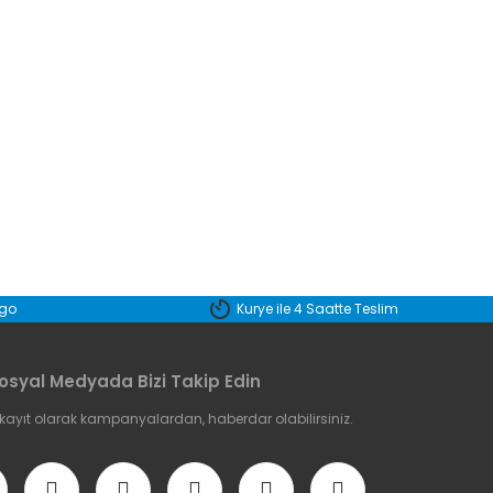
etebilirsiniz.
rgo
Kurye ile 4 Saatte Teslim
osyal Medyada Bizi Takip Edin
 kayıt olarak kampanyalardan, haberdar olabilirsiniz.