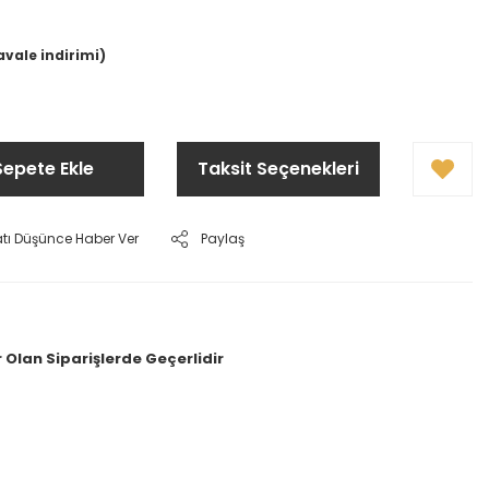
5
avale indirimi)
Sepete Ekle
Taksit Seçenekleri
atı Düşünce Haber Ver
Paylaş
 Olan Siparişlerde Geçerlidir