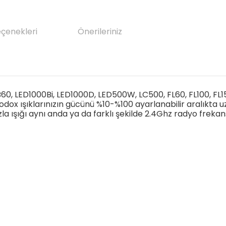
eçenekleri
Önerileriniz
LB60, LED1000Bi, LED1000D, LED500W, LC500, FL60, FL100, FL1
 ışıklarınızın gücünü %10-%100 ayarlanabilir aralıkta u
a ışığı aynı anda ya da farklı şekilde 2.4Ghz radyo frekansı 