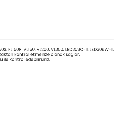
50S, FL150R, VL150, VL200, VL300, LED308C-II, LED308W-II,
zaktan kontrol etmenize olanak sağlar.
ile kontrol edebilirsiniz.