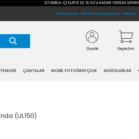
İSTANBUL İÇİ KURYE İLE 16:00'a KADAR VERİLEN SİPARİŞLERİNİ
Hakkımızda
Banka Hesaplarımız
İletişim
Üyelik
Sepetim
STEMLERİ
ÇANTALAR
MOBİL FOTOĞRAFÇILIK
AKSESUARLAR
nda (UL150)