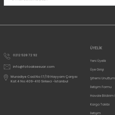
ÜYELİK
0212 528 72 92
Yeni Üyelik
info@fotoaksesuar.com
Üye Girişi
Muradiye Cad.No:17/19 Hayyam Çarşısı
Şifremi Unuttum
Kat:4 No:409-410 Sirkeci -İstanbul
İletişim Formu
Havale Bildirim
Kargo Takibi
İletişim