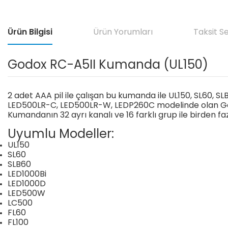
Ürün Bilgisi
Ürün Yorumları
Taksit S
Godox RC-A5II Kumanda (UL150)
2 adet AAA pil ile çalışan bu kumanda ile UL150, SL60, S
LED500LR-C, LED500LR-W, LEDP260C modelinde olan Godox
Kumandanın 32 ayrı kanalı ve 16 farklı grup ile birden fazl
Uyumlu Modeller:
UL150
SL60
SLB60
LED1000Bi
LED1000D
LED500W
LC500
FL60
FL100