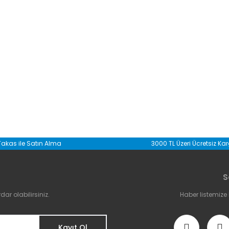
da yetersiz gördüğünüz noktaları öneri formunu kullanarak tarafımıza il
Takas ile Satın Alma
3000 TL Üzeri Ücretsiz Ka
Bu ürüne ilk yorumu siz yapın!
S
Yorum Yaz
r olabilirsiniz.
Haber listemize
Kayıt Ol