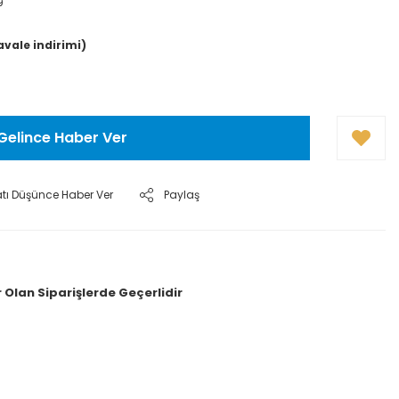
9
avale indirimi)
Gelince Haber Ver
atı Düşünce Haber Ver
Paylaş
 Olan Siparişlerde Geçerlidir