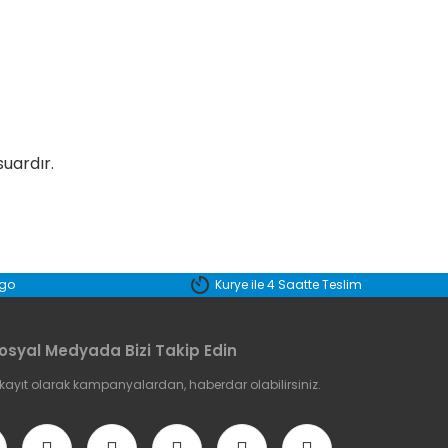
suardır.
etebilirsiniz.
rgo
Kurye ile 4 Saatte Teslim
osyal Medyada Bizi Takip Edin
 kayıt olarak kampanyalardan, haberdar olabilirsiniz.