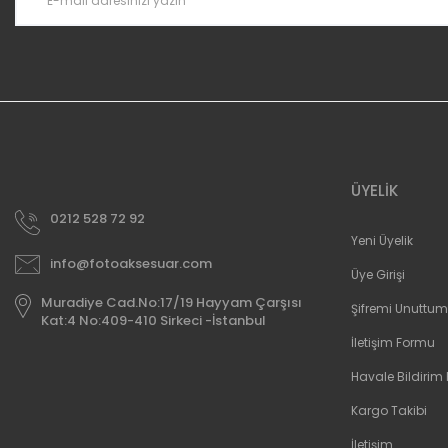
ÜYELİK
0212 528 72 92
Yeni Üyelik
info@fotoaksesuar.com
Üye Girişi
Muradiye Cad.No:17/19 Hayyam Çarşısı
Şifremi Unuttum
Kat:4 No:409-410 Sirkeci -İstanbul
İletişim Formu
Havale Bildirim
Kargo Takibi
İletişim