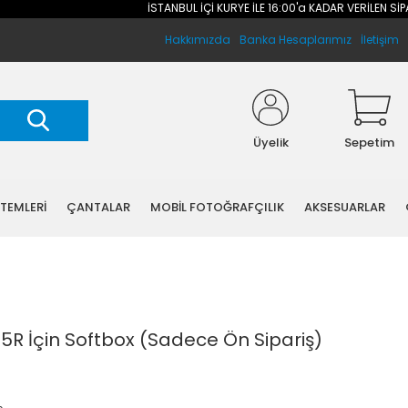
İSTANBUL İÇİ KURYE İLE 16:00'a KADAR VERİLEN SİPARİ
Hakkımızda
Banka Hesaplarımız
İletişim
Üyelik
Sepetim
STEMLERİ
ÇANTALAR
MOBİL FOTOĞRAFÇILIK
AKSESUARLAR
R İçin Softbox (Sadece Ön Sipariş)