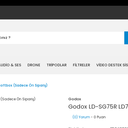
UDİO & SES
DRONE
TRİPODLAR
FİLTRELER
VİDEO DESTEK Sİ
oftbox (Sadece Ön Sipariş)
Godox
Godox LD-SG75R LD75
(0) Yorum
- 0 Puan