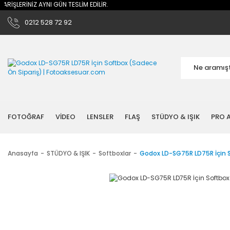
İŞLERİNİZ AYNI GÜN TESLİM EDİLİR.
0212 528 72 92
FOTOĞRAF
VİDEO
LENSLER
FLAŞ
STÜDYO & IŞIK
PRO A
Anasayfa
STÜDYO & IŞIK
Softboxlar
Godox LD-SG75R LD75R İçin S