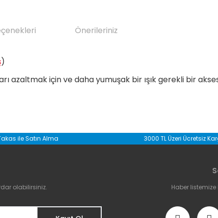
eçenekleri
Önerileriniz
ş
)
rı azaltmak için ve daha yumuşak bir ışık gerekli bir akse
da yetersiz gördüğünüz noktaları öneri formunu kullanarak tarafımıza il
Takas ile Satın Alma
3000 TL Üzeri Ücretsiz Ka
Bu ürüne ilk yorumu siz yapın!
S
Yorum Yaz
r olabilirsiniz.
Haber listemize