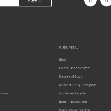
Kayıt Ol
Gönder
KURUMSAL
Blog
Banka Hesaplarımız
Kurumsal Satış
Mesafeli Satış Sözleşmesi
 Formu
Gizlilik ve Güvenlik
İptal İade Koşullari
Kişisel Veriler Politikası