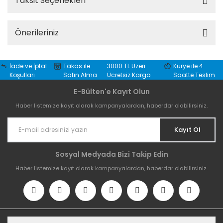
Taksit Seçenekleri
Önerileriniz
İade ve İptal
Takas ile
3000 TL Üzeri
Kurye ile 4
Koşulları
Satın Alma
Ücretsiz Kargo
Saatte Teslim
E-Bülten'e Kayıt Olun
Haber listemize kayıt olarak kampanyalardan, haberdar olabilirsiniz.
Kayıt Ol
Sosyal Medyada Bizi Takip Edin
Haber listemize kayıt olarak kampanyalardan, haberdar olabilirsiniz.