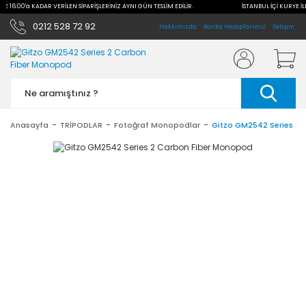
İLE 16:00'a KADAR VERİLEN SİPARİŞLERİNİZ AYNI GÜN TESLİM EDİLİR.
İSTANBUL İÇİ KURYE İL
0212 528 72 92
Hakkımızda
Banka Hesaplarımız
İletişim
Anasayfa
TRİPODLAR
Fotoğraf Monopodlar
Gitzo GM2542 Series 2