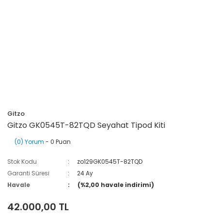
Gitzo
Gitzo GK0545T-82TQD Seyahat Tipod Kiti
(0) Yorum
- 0 Puan
Stok Kodu
zo129GK0545T-82TQD
Garanti Süresi
24 Ay
Havale
(%2,00 havale indirimi)
42.000,00 TL