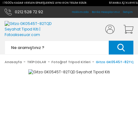
İLE 16:00'a KADAR VERİLEN SİPARİŞLERİNİZ AYNI GÜN TESLİM EDİLİR.
İSTANBUL İÇİ KURYE İL
0212 528 72 92
Hakkımızda
Banka Hesaplarımız
İletişim
Anasayfa
TRİPODLAR
Fotoğraf Tripod Kitleri
Gitzo GK0545T-82TQD S