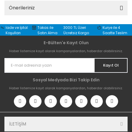
Önerileriniz
İade ve İptal
Takas ile
3000 TL Üzeri
Kurye ile 4
Koşulları
Satın Alma
Ücretsiz Kargo
Saatte Teslim
E-Bülten'e Kayıt Olun
Haber listemize kayıt olarak kampanyalardan, haberdar olabilirsiniz.
Kayıt Ol
Sosyal Medyada Bizi Takip Edin
Haber listemize kayıt olarak kampanyalardan, haberdar olabilirsiniz.
İLETİŞİM