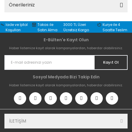
Önerileriniz
İade ve İptal
Takas ile
3000 TL Üzeri
Kurye ile 4
Koşulları
Satın Alma
Ücretsiz Kargo
Saatte Teslim
E-Bülten'e Kayıt Olun
Haber listemize kayıt olarak kampanyalardan, haberdar olabilirsiniz.
Kayıt Ol
Sosyal Medyada Bizi Takip Edin
Haber listemize kayıt olarak kampanyalardan, haberdar olabilirsiniz.
İLETİŞİM