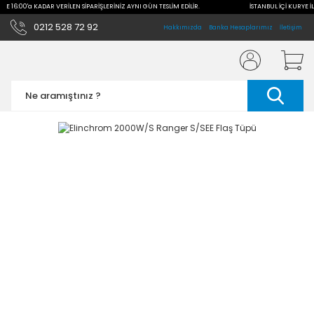
İLE 16:00'a KADAR VERİLEN SİPARİŞLERİNİZ AYNI GÜN TESLİM EDİLİR.
İSTANBUL İÇİ KURYE İL
0212 528 72 92
Hakkımızda
Banka Hesaplarımız
İletişim