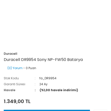
Duracell
Duracell DR9954 Sony NP-FW50 Batarya
(0) Yorum
- 0 Puan
Stok Kodu
fa_DR9954
Garanti Süresi
24 Ay
Havale
(%1,00 havale indirimi)
1.349,00 TL