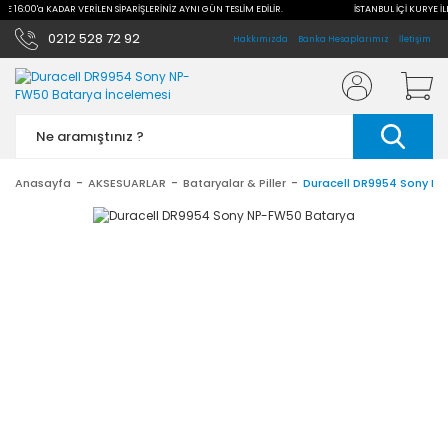
İLE 16:00'a KADAR VERİLEN SİPARİŞLERİNİZ AYNI GÜN TESLİM EDİLİR.
İSTANBUL İÇİ KURYE İL
0212 528 72 92
Hakkımızda
Banka Hesaplarımız
İletişim
Anasayfa
AKSESUARLAR
Bataryalar & Piller
Duracell DR9954 Sony N