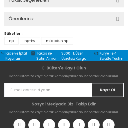
Taksit Seçenekleri
Önerileriniz
Etiketler :
np
np-fw
mikrodun np
İade ve İptal
Takas ile
3000 TL Üzeri
Kurye ile 4
Koşulları
Satın Alma
Ücretsiz Kargo
Saatte Teslim
E-Bülten'e Kayıt Olun
Haber listemize kayıt olarak kampanyalardan, haberdar olabilirsiniz.
Kayıt Ol
Sosyal Medyada Bizi Takip Edin
Haber listemize kayıt olarak kampanyalardan, haberdar olabilirsiniz.