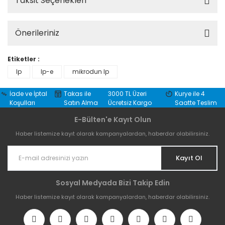
Taksit Seçenekleri
Önerileriniz
Etiketler :
lp
lp-e
mikrodun lp
İade ve İptal
Takas ile
3000 TL Üzeri
Kurye ile 4
Koşulları
Satın Alma
Ücretsiz Kargo
Saatte Teslim
E-Bülten'e Kayıt Olun
Haber listemize kayıt olarak kampanyalardan, haberdar olabilirsiniz.
Kayıt Ol
Sosyal Medyada Bizi Takip Edin
Haber listemize kayıt olarak kampanyalardan, haberdar olabilirsiniz.