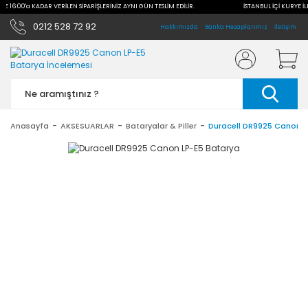
İLE 16:00'a KADAR VERİLEN SİPARİŞLERİNİZ AYNI GÜN TESLİM EDİLİR.
İSTANBUL İÇİ KURYE İL
0212 528 72 92
Hakkımızda
Banka Hesaplarımız
İletişim
Anasayfa
AKSESUARLAR
Bataryalar & Piller
Duracell DR9925 Canon L