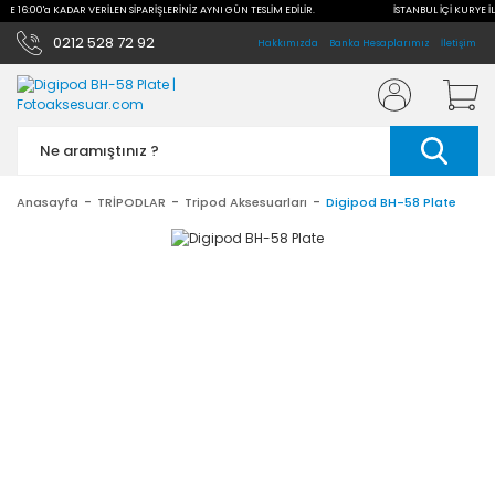
İLE 16:00'a KADAR VERİLEN SİPARİŞLERİNİZ AYNI GÜN TESLİM EDİLİR.
İSTANBUL İÇİ KURYE İL
0212 528 72 92
Hakkımızda
Banka Hesaplarımız
İletişim
Anasayfa
TRİPODLAR
Tripod Aksesuarları
Digipod BH-58 Plate