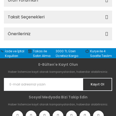
Ürün Yorumları
Taksit Seçenekleri
Önerileriniz
İade ve İptal
Takas ile
3000 TL Üzeri
Kurye ile 4
Koşulları
Satın Alma
Ücretsiz Kargo
Saatte Teslim
E-Bülten'e Kayıt Olun
Haber listemize kayıt olarak kampanyalardan, haberdar olabilirsiniz.
Kayıt Ol
Sosyal Medyada Bizi Takip Edin
Haber listemize kayıt olarak kampanyalardan, haberdar olabilirsiniz.