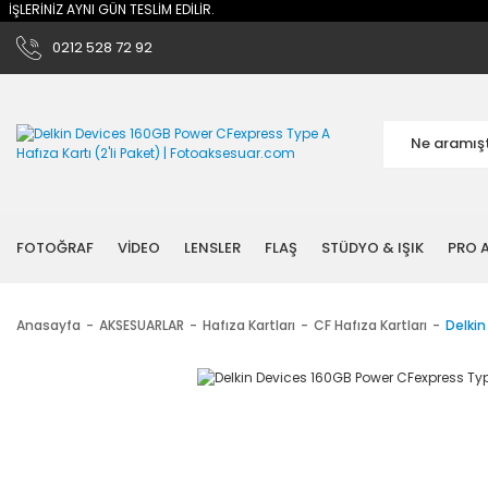
Z AYNI GÜN TESLİM EDİLİR.
0212 528 72 92
FOTOĞRAF
VİDEO
LENSLER
FLAŞ
STÜDYO & IŞIK
PRO A
Anasayfa
AKSESUARLAR
Hafıza Kartları
CF Hafıza Kartları
Delkin