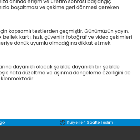
a anında erişim ve üretim sonrası başlangıç ​​
yi hızla boşaltması ve çekime geri dönmesi gereken
için kapsamlı testlerden geçmiştir. Günümüzün yayın,
lek kartı, hızlı, güvenilir fotoğraf ve video çekimleri
a geriye dönük uyumlu olmadığına dikkat etmek
na dayanıklı olacak şekilde dayanıklı bir şekilde
leşik hata düzeltme ve aşınma dengeleme özelliğini de
teklenmektedir.
etebilirsiniz.
rgo
Kurye ile 4 Saatte Teslim