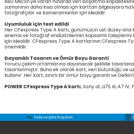
880 MB/sn'ye varan hızlarda veri boşaltma kapasitesine
zamanının daha kısa olması için karttan bilgisayara hızl
fotoğrafçılar ve kameramanlar için idealdir.
Uyumluluk için test edildi
Her CFexpress Type A kartı, günümüzün üst düzey ana b
sinema ve fotoğraf endüstrilerinin kapsamlı taleplerini
için idealdir. CFexpress Type A kartlarının CFexpress 
önemlidir.
Dayanıklı Tasarım ve Ömür Boyu Garanti
Yorucu çekim ortamlarına dayanacak şekilde tasarlanan 
tasarlanmıştır. Buna ek olarak kart, veri bütünlüğü ve
kullanır. Her kart, sınırlı bir ömür boyu garanti ve Del
POWER CFexpress Type A kartı
, Sony a1, a7S III, A7 IV
Bu ürünün fiyat bilgisi, resim, ürün açıklamalarında ve diğer konular
Görüş ve önerileriniz için teşekkür ederiz.
İade ve İptal Koşulları
Ürün resmi kalitesiz, bozuk veya görüntülenemiyor.