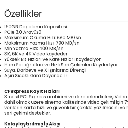
Özellikler
160GB Depolama Kapasitesi
PCIe 3.0 Arayüzü
Maksimum Okuma Hızı: 880 MB/sn
Maksimum Yazma Hızı: 790 MB/sn
Min Yazma Hızı: 400 MB/sn
8K, 6K ve 4K Video kaydeder
Yüksek Bit Hızları ve Kare Hızları Kaydediyor
Ham Fotoğrafları ve Hızlı Seri Çekimleri Kaydediyor
Suya, Darbeye ve X Işınlarına Dirençli
Aşırı Sıcaklıklara Dayanabilir
CFexpress Kayıt Hızları
3. nesil PCI Express arabirimi ve derecelendirilmiş Vi
dahil olmak üzere sinema kalitesinde video çekimi için 79
verilerin karta hızlı ve güvenli bir şekilde yazılmasını v
seri çekimi destekler.
Kolaylaştırılmış İş Akışı