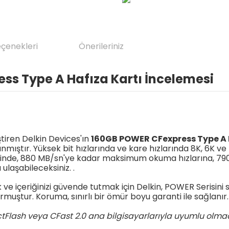
eçenekleri
Önerileriniz
ss Type A Hafıza Kartı İncelemesi
ştiren Delkin Devices'ın
160GB POWER CFexpress Type A B
ıştır. Yüksek bit hızlarında ve kare hızlarında 8K, 6K ve 
sayesinde, 880 MB/sn'ye kadar maksimum okuma hızlarına,
laşabileceksiniz. .
e içeriğinizi güvende tutmak için Delkin, POWER Serisini s
urmuştur. Koruma, sınırlı bir ömür boyu garanti ile sağlanır.
tFlash veya CFast 2.0 ana bilgisayarlarıyla uyumlu olma