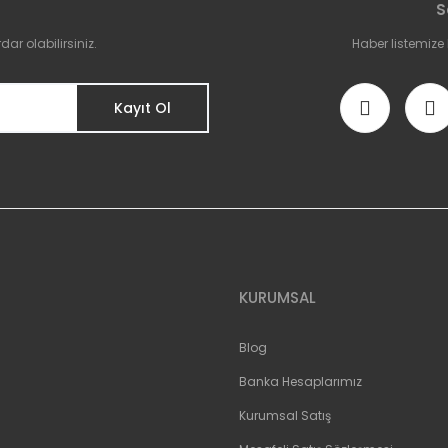
S
Yorum Yaz
r olabilirsiniz.
Haber listemize
Kayıt Ol
Gönder
KURUMSAL
Blog
Banka Hesaplarımız
Kurumsal Satış