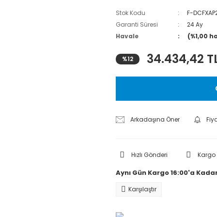
Stok Kodu
F-DCFXAP
Garanti Süresi
24 Ay
Havale
(%1,00 h
34.434,42 T
%12
Arkadaşına Öner
Fiy
Hızlı Gönderi
Kargo
Aynı Gün Kargo 16:00'a Kadar
Karşılaştır