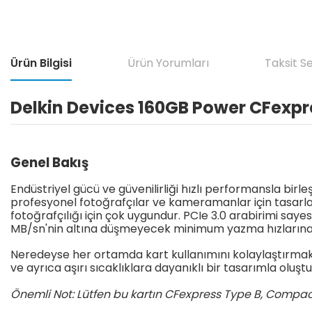
Ürün Bilgisi
Ürün Yorumları
Taksit S
Delkin Devices 160GB Power CFexpre
Genel
Bakış
Endüstriyel gücü ve güvenilirliği hızlı performansla birle
profesyonel fotoğrafçılar ve kameramanlar için tasarlanm
fotoğrafçılığı için çok uygundur. PCIe 3.0 arabirimi 
MB/sn'nin altına düşmeyecek minimum yazma hızlarına u
Neredeyse her ortamda kart kullanımını kolaylaştırmak v
ve ayrıca aşırı sıcaklıklara dayanıklı bir tasarımla oluşt
Önemli Not: Lütfen bu kartın CFexpress Type B, Compac