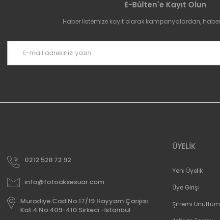
E-Bülten'e Kayıt Olun
Ürün açıklamasında eksik bilgiler bulunuyor.
Haber listemize kayıt olarak kampanyalardan, haberda
Ürün bilgilerinde hatalar bulunuyor.
Ürün fiyatı diğer sitelerden daha pahalı.
Bu ürüne benzer farklı alternatifler olmalı.
ÜYELİK
0212 528 72 92
Yeni Üyelik
info@fotoaksesuar.com
Üye Girişi
Muradiye Cad.No:17/19 Hayyam Çarşısı
Şifremi Unuttum
Kat:4 No:409-410 Sirkeci -İstanbul