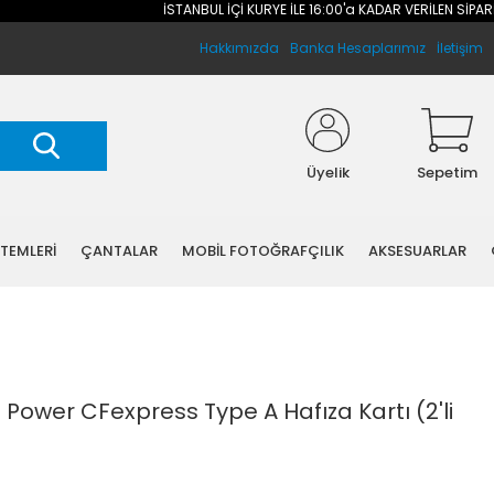
İSTANBUL İÇİ KURYE İLE 16:00'a KADAR VERİLEN SİPARİŞLERİNİZ
Hakkımızda
Banka Hesaplarımız
İletişim
Üyelik
Sepetim
STEMLERİ
ÇANTALAR
MOBİL FOTOĞRAFÇILIK
AKSESUARLAR
 Power CFexpress Type A Hafıza Kartı (2'li