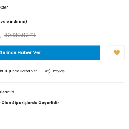
2X160
avale indirimi)
L
39.130,02 TL
Gelince Haber Ver
atı Düşünce Haber Ver
Paylaş
 Bedava
 Olan Siparişlerde Geçerlidir