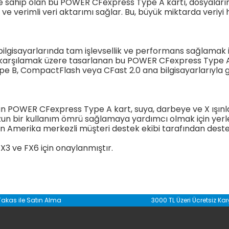
 sahip olan bu POWER CFexpress Type A kartı, dosyalarınız
ı ve verimli veri aktarımı sağlar. Bu, büyük miktarda veri
ilgisayarlarında tam işlevsellik ve performans sağlamak 
 karşılamak üzere tasarlanan bu POWER CFexpress Type A bel
Type B, CompactFlash veya CFast 2.0 ana bilgisayarlarıyl
POWER CFexpress Type A kart, suya, darbeye ve X ışınları
 uzun bir kullanım ömrü sağlamaya yardımcı olmak için yer
kin'in Amerika merkezli müşteri destek ekibi tarafından des
, FX3 ve FX6 için onaylanmıştır.
da yetersiz gördüğünüz noktaları öneri formunu kullanarak tarafımıza il
Takas ile Satın Alma
3000 TL Üzeri Ücretsiz Ka
Bu ürüne ilk yorumu siz yapın!