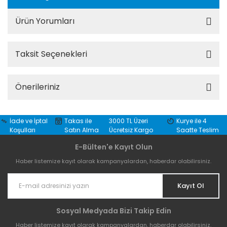
Ürün Yorumları
Taksit Seçenekleri
Önerileriniz
İade ve İptal
Takas ile
3000 TL Üzeri
Kurye ile 4
Koşulları
Satın Alma
Ücretsiz Kargo
Saatte Teslim
E-Bülten'e Kayıt Olun
Haber listemize kayıt olarak kampanyalardan, haberdar olabilirsiniz.
Kayıt Ol
Sosyal Medyada Bizi Takip Edin
Haber listemize kayıt olarak kampanyalardan, haberdar olabilirsiniz.