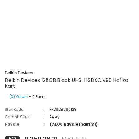
Delkin Devices
Delkin Devices 128GB Black UHS-II SDXC V90 Hafıza
Kartı
(0) Yorum
- 0 Puan
Stok Kodu
F-DSDBV90128
Garanti Süresi
24 Ay
Havale
(%1,00 havale indirimi)
10.521,91 TL
%12