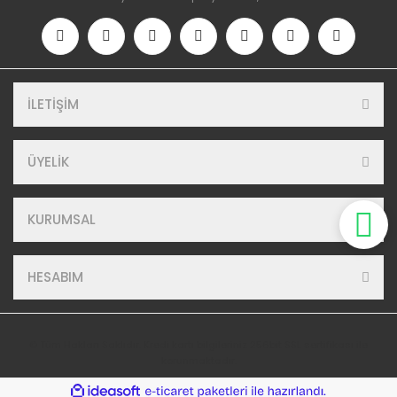
İLETİŞİM
ÜYELİK
KURUMSAL
HESABIM
© Tüm Hakları Saklıdır. Kredi kartı bilgileriniz 256bit SSL sertifikası ile
korunmaktadır.
ile
ideasoft
e-