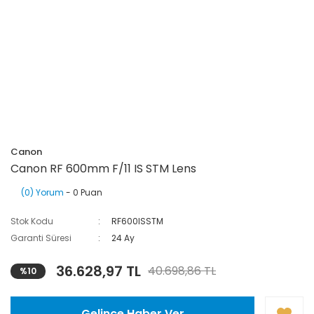
Canon
Canon RF 600mm F/11 IS STM Lens
(0) Yorum
- 0 Puan
Stok Kodu
RF600ISSTM
Garanti Süresi
24 Ay
36.628,97 TL
40.698,86 TL
%10
Gelince Haber Ver