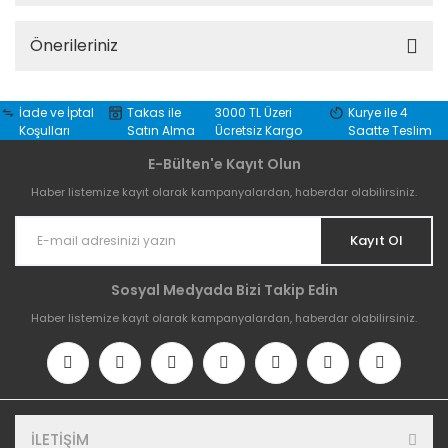
Önerileriniz
İade ve İptal
Takas ile
3000 TL Üzeri
Kurye ile 4
Koşulları
Satın Alma
Ücretsiz Kargo
Saatte Teslim
E-Bülten'e Kayıt Olun
Haber listemize kayıt olarak kampanyalardan, haberdar olabilirsiniz.
Kayıt Ol
Sosyal Medyada Bizi Takip Edin
Haber listemize kayıt olarak kampanyalardan, haberdar olabilirsiniz.
İLETİŞİM