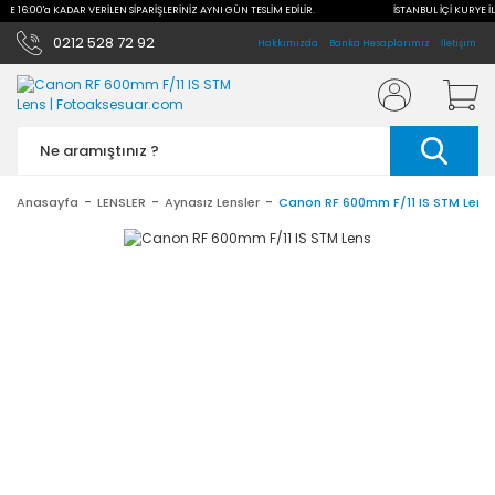
İLE 16:00'a KADAR VERİLEN SİPARİŞLERİNİZ AYNI GÜN TESLİM EDİLİR.
İSTANBUL İÇİ KURYE İL
0212 528 72 92
Hakkımızda
Banka Hesaplarımız
İletişim
Anasayfa
LENSLER
Aynasız Lensler
Canon RF 600mm F/11 IS STM Lens