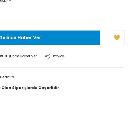
0ISUSM
Gelince Haber Ver
atı Düşünce Haber Ver
Paylaş
 Bedava
 Olan Siparişlerde Geçerlidir