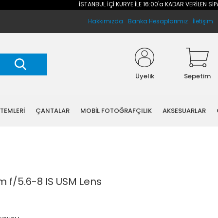
İSTANBUL İÇİ KURYE İLE 16:00'a KADAR VERİLEN SİPARİŞLERİ
Hakkımızda
Banka Hesaplarımız
İletişim
Üyelik
Sepetim
STEMLERİ
ÇANTALAR
MOBİL FOTOĞRAFÇILIK
AKSESUARLAR
f/5.6-8 IS USM Lens