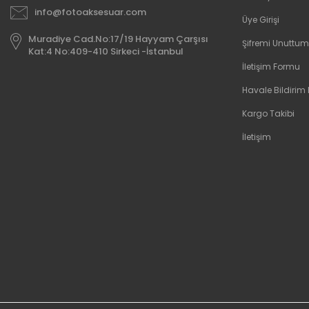
info@fotoaksesuar.com
Üye Girişi
Muradiye Cad.No:17/19 Hayyam Çarşısı
Şifremi Unuttum
Kat:4 No:409-410 Sirkeci -İstanbul
İletişim Formu
Havale Bildirim
Kargo Takibi
İletişim