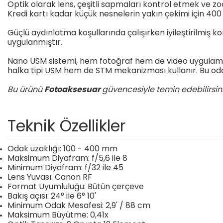
Optik olarak lens, çeşitli sapmaları kontrol etmek ve zo
Kredi kartı kadar küçük nesnelerin yakın çekimi içi
Güçlü aydınlatma koşullarında çalışırken iyileştirilmi
uygulanmıştır.
Nano USM sistemi, hem fotoğraf hem de video uygulamal
halka tipi USM hem de STM mekanizması kullanır. Bu o
Bu ürünü
Fotoaksesuar
güvencesiyle temin edebilirsini
Teknik Özellikler
Odak uzaklığı: 100 - 400 mm
Maksimum Diyafram: f/5,6 ile 8
Minimum Diyafram: f/32 ile 45
Lens Yuvası: Canon RF
Format Uyumluluğu: Bütün çerçeve
Bakış açısı: 24° ile 6° 10'
Minimum Odak Mesafesi: 2,9' / 88 cm
Maksimum Büyütme: 0,41x