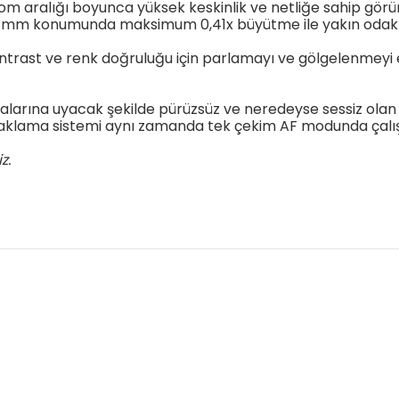
om aralığı boyunca yüksek keskinlik ve netliğe sahip görün
n 400 mm konumunda maksimum 0,41x büyütme ile yakın od
ş kontrast ve renk doğruluğu için parlamayı ve gölgelenme
arına uyacak şekilde pürüzsüz ve neredeyse sessiz olan 
daklama sistemi aynı zamanda tek çekim AF modunda çalı
z.