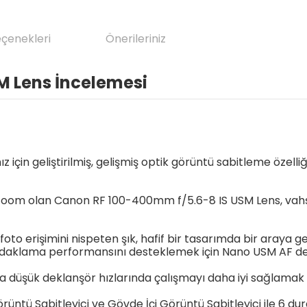
eçenekleri
Önerileriniz
M Lens İncelemesi
ız için geliştirilmiş, gelişmiş optik görüntü sabitleme öz
to zoom olan Canon RF 100-400mm f/5.6-8 IS USM Lens, vah
oto erişimini nispeten şık, hafif bir tasarımda bir araya g
ı odaklama performansını desteklemek için Nano USM AF de
aha düşük deklanşör hızlarında çalışmayı daha iyi sağlama
Görüntü Sabitleyici ve Gövde İçi Görüntü Sabitleyici ile 6 d