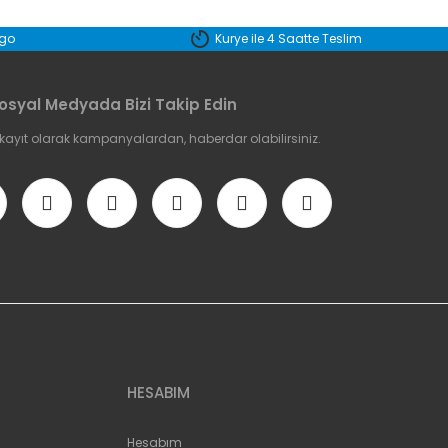
etebilirsiniz.
rgo
Kurye ile 4 Saatte Teslim
osyal Medyada Bizi Takip Edin
 kayıt olarak kampanyalardan, haberdar olabilirsiniz.
HESABIM
Hesabım