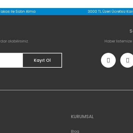
da yetersiz gördüğünüz noktaları öneri formunu kullanarak tarafımıza il
Takas ile Satın Alma
3000 TL Üzeri Ücretsiz Ka
S
r olabilirsiniz.
Haber listemize
Kayıt Ol
Gönder
KURUMSAL
Blog