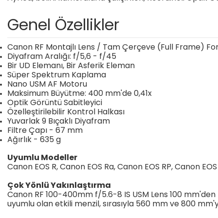
Genel Özellikler
Canon RF Montajlı Lens / Tam Çerçeve (Full Frame) Fo
Diyafram Aralığı: f/5,6 - f/45
Bir UD Elemanı, Bir Asferik Eleman
Süper Spektrum Kaplama
Nano USM AF Motoru
Maksimum Büyütme: 400 mm'de 0,41x
Optik Görüntü Sabitleyici
Özelleştirilebilir Kontrol Halkası
Yuvarlak 9 Bıçaklı Diyafram
Filtre Çapı - 67 mm
Ağırlık - 635 g
Uyumlu Modeller
Canon EOS R, Canon EOS Ra, Canon EOS RP, Canon EOS 
Çok Yönlü Yakınlaştırma
Canon RF 100-400mm f/5.6-8 IS USM Lens 100 mm'den 40
uyumlu olan etkili menzil, sırasıyla 560 mm ve 800 mm'ye