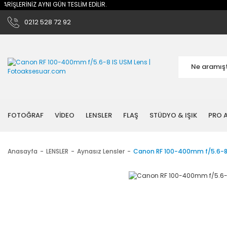
RİNİZ AYNI GÜN TESLİM EDİLİR.
0212 528 72 92
FOTOĞRAF
VİDEO
LENSLER
FLAŞ
STÜDYO & IŞIK
PRO A
Anasayfa
LENSLER
Aynasız Lensler
Canon RF 100-400mm f/5.6-8 