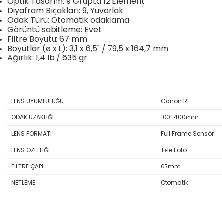
Optik Tasarım: 9 Grupta 12 Element
Diyafram Bıçakları: 9, Yuvarlak
Odak Türü: Otomatik odaklama
Görüntü sabitleme: Evet
Filtre Boyutu: 67 mm
Boyutlar (ø x L): 3,1 x 6,5" / 79,5 x 164,7 mm
Ağırlık: 1,4 lb / 635 gr
LENS UYUMLULUĞU
:
Canon RF
ODAK UZAKLIĞI
:
100-400mm
LENS FORMATI
:
Full Frame Sensör
LENS ÖZELLİĞİ
:
Tele Foto
FİLTRE ÇAPI
:
67mm
NETLEME
:
Otomatik