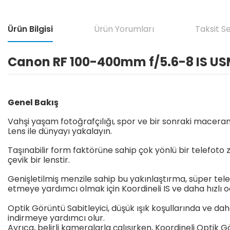
Ürün Bilgisi
Ürün Yorumları
Taksit S
Canon RF 100-400mm f/5.6-8 IS US
Genel Bakış
Vahşi yaşam fotoğrafçılığı, spor ve bir sonraki maceran
Lens ile dünyayı yakalayın.
Taşınabilir form faktörüne sahip çok yönlü bir telefo
çevik bir lenstir.
Genişletilmiş menzile sahip bu yakınlaştırma, süper telef
etmeye yardımcı olmak için Koordineli IS ve daha hızl
Optik Görüntü Sabitleyici, düşük ışık koşullarında ve d
indirmeye yardımcı olur.
Ayrıca, belirli kameralarla çalışırken, Koordineli Optik 