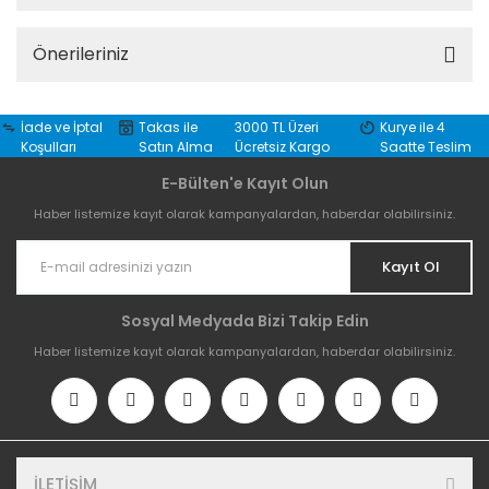
Önerileriniz
İade ve İptal
Takas ile
3000 TL Üzeri
Kurye ile 4
Koşulları
Satın Alma
Ücretsiz Kargo
Saatte Teslim
E-Bülten'e Kayıt Olun
Haber listemize kayıt olarak kampanyalardan, haberdar olabilirsiniz.
Kayıt Ol
Sosyal Medyada Bizi Takip Edin
Haber listemize kayıt olarak kampanyalardan, haberdar olabilirsiniz.
İLETİŞİM