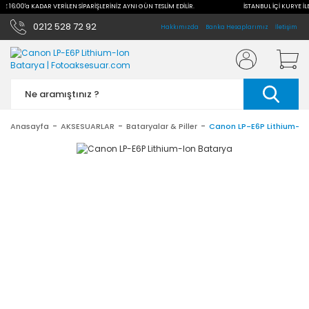
İLE 16:00'a KADAR VERİLEN SİPARİŞLERİNİZ AYNI GÜN TESLİM EDİLİR.
İSTANBUL İÇİ KURYE İL
0212 528 72 92
Hakkımızda
Banka Hesaplarımız
İletişim
Anasayfa
AKSESUARLAR
Bataryalar & Piller
Canon LP-E6P Lithium-Io