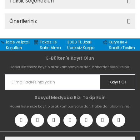
Taksit Seçenekleri
Önerileriniz
İade ve İptal
Takas ile
3000 TL Üzeri
Kurye ile 4
Koşulları
Satın Alma
Ücretsiz Kargo
Saatte Teslim
E-Bülten'e Kayıt Olun
Haber listemize kayıt olarak kampanyalardan, haberdar olabilirsiniz.
Kayıt Ol
Sosyal Medyada Bizi Takip Edin
Haber listemize kayıt olarak kampanyalardan, haberdar olabilirsiniz.