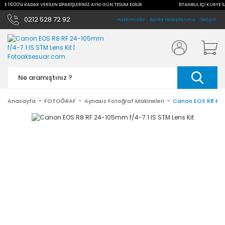
İLE 16:00'a KADAR VERİLEN SİPARİŞLERİNİZ AYNI GÜN TESLİM EDİLİR.
İSTANBUL İÇİ KURYE İL
0212 528 72 92
Hakkımızda
Banka Hesaplarımız
İletişim
Anasayfa
FOTOĞRAF
Aynasız Fotoğraf Makineleri
Canon EOS R8 RF 2