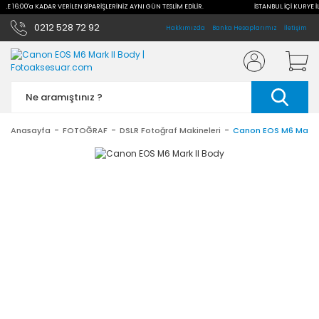
 İLE 16:00'a KADAR VERİLEN SİPARİŞLERİNİZ AYNI GÜN TESLİM EDİLİR.
İSTANBUL İÇİ KURYE İ
0212 528 72 92
Hakkımızda
Banka Hesaplarımız
İletişim
Anasayfa
FOTOĞRAF
DSLR Fotoğraf Makineleri
Canon EOS M6 Mark I