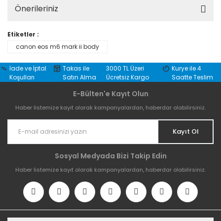
Önerileriniz
Etiketler :
canon eos m6 mark ii body
İade ve İptal
Takas ile
3000 TL Üzeri
Kurye ile 4
Koşulları
Satın Alma
Ücretsiz Kargo
Saatte Teslim
E-Bülten'e Kayıt Olun
Haber listemize kayıt olarak kampanyalardan, haberdar olabilirsiniz.
Kayıt Ol
Sosyal Medyada Bizi Takip Edin
Haber listemize kayıt olarak kampanyalardan, haberdar olabilirsiniz.