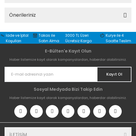
Önerileriniz
İade ve İptal
Takas ile
3000 TL Üzeri
Kurye ile 4
Koşulları
Satın Alma
Ücretsiz Kargo
Saatte Teslim
E-Bülten'e Kayıt Olun
Haber listemize kayıt olarak kampanyalardan, haberdar olabilirsiniz.
Kayıt Ol
Sosyal Medyada Bizi Takip Edin
Haber listemize kayıt olarak kampanyalardan, haberdar olabilirsiniz.
İLETİŞİM