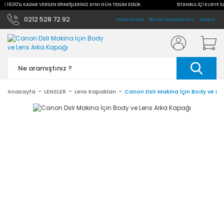
İLE 16:00'a KADAR VERİLEN SİPARİŞLERİNİZ AYNI GÜN TESLİM EDİLİR.
İSTANBUL İÇİ KURYE İL
0212 528 72 92
Hakkımızda
Banka Hesaplarımız
İletişim
Anasayfa
LENSLER
Lens Kapakları
Canon Dslr Makina İçin Body ve Le