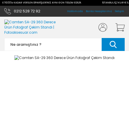
İLE 16:00'a KADAR VERİLEN SİPARİŞLERİNİZ AYNI GÜN TESLİM EDİLİR.
İSTANBUL İÇİ KURYE İL
0212 528 72 92
Hakkımızda
Banka Hesaplarımız
İletişim