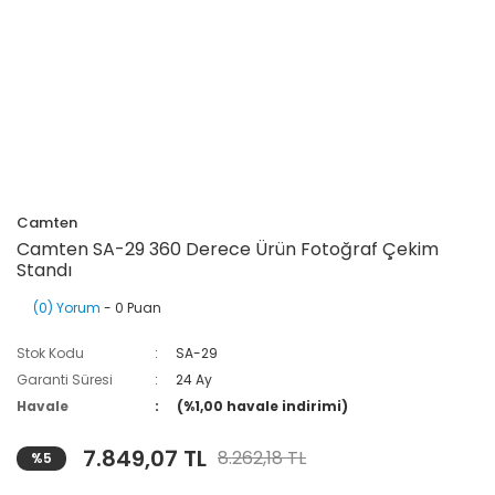
Camten
Camten SA-29 360 Derece Ürün Fotoğraf Çekim
Standı
(0) Yorum
- 0 Puan
Stok Kodu
SA-29
Garanti Süresi
24 Ay
Havale
(%1,00 havale indirimi)
7.849,07 TL
8.262,18 TL
%5