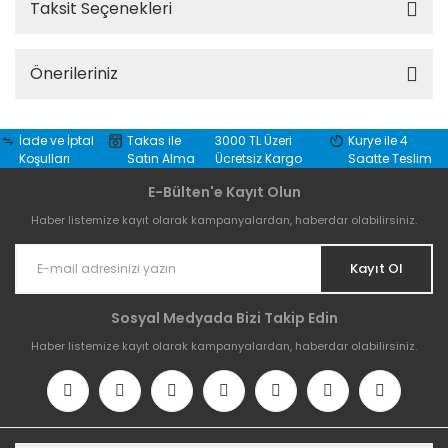
Taksit Seçenekleri
Önerileriniz
İade ve İptal
Takas ile
3000 TL Üzeri
Kurye ile 4
Koşulları
Satın Alma
Ücretsiz Kargo
Saatte Teslim
E-Bülten'e Kayıt Olun
Haber listemize kayıt olarak kampanyalardan, haberdar olabilirsiniz.
Kayıt Ol
Sosyal Medyada Bizi Takip Edin
Haber listemize kayıt olarak kampanyalardan, haberdar olabilirsiniz.