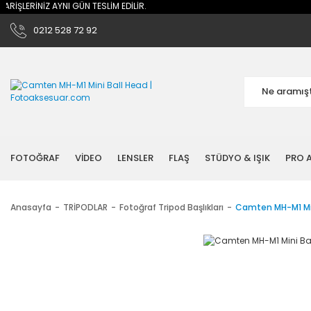
İŞLERİNİZ AYNI GÜN TESLİM EDİLİR.
0212 528 72 92
FOTOĞRAF
VİDEO
LENSLER
FLAŞ
STÜDYO & IŞIK
PRO A
Anasayfa
TRİPODLAR
Fotoğraf Tripod Başlıkları
Camten MH-M1 Min