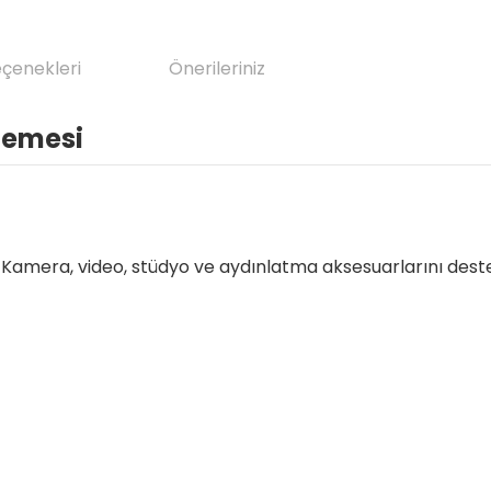
eçenekleri
Önerileriniz
lemesi
Kamera, video, stüdyo ve aydınlatma aksesuarlarını deste