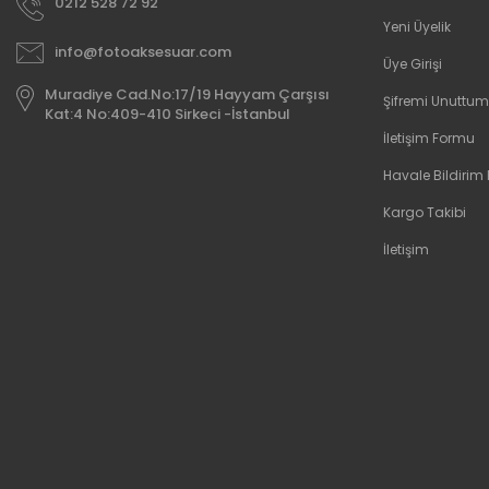
0212 528 72 92
Yeni Üyelik
info@fotoaksesuar.com
Üye Girişi
Muradiye Cad.No:17/19 Hayyam Çarşısı
Şifremi Unuttum
Kat:4 No:409-410 Sirkeci -İstanbul
İletişim Formu
Havale Bildirim
Kargo Takibi
İletişim