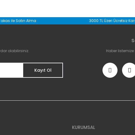
da yetersiz gördüğünüz noktaları öneri formunu kullanarak tarafımıza il
Takas ile Satın Alma
3000 TL Üzeri Ücretsiz Ka
Bu ürüne ilk yorumu siz yapın!
S
Yorum Yaz
r olabilirsiniz.
Haber listemize
Kayıt Ol
Gönder
KURUMSAL