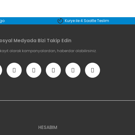
etebilirsiniz.
rgo
Kurye ile 4 Saatte Teslim
osyal Medyada Bizi Takip Edin
 kayıt olarak kampanyalardan, haberdar olabilirsiniz.
HESABIM