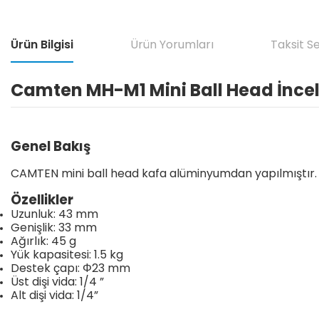
Ürün Bilgisi
Ürün Yorumları
Taksit S
Camten MH-M1 Mini Ball Head İnce
Genel Bakış
CAMTEN mini ball head kafa alüminyumdan yapılmıştır. 
Özellikler
Uzunluk: 43 mm
Genişlik: 33 mm
Ağırlık: 45 g
Yük kapasitesi: 1.5 kg
Destek çapı: Φ23 mm
Üst dişi vida: 1/4 ”
Alt dişi vida: 1/4”