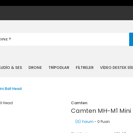
UDİO & SES
DRONE
TRİPODLAR
FİLTRELER
VİDEO DESTEK Sİ
i Ball Head
Camten
Camten MH-M1 Mini 
(0) Yorum
- 0 Puan