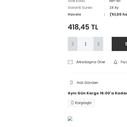
Stok Kodu
MH-M1
Garanti Süresi
24 Ay
Havale
(%1,00 h
418,45 TL
Arkadaşına Öner
Fiy
Hızlı Gönderi
Aynı Gün Kargo 16:00'a Kadar
Karşılaştır