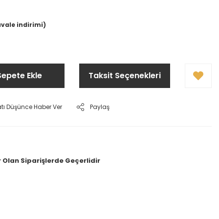
avale indirimi)
Sepete Ekle
Taksit Seçenekleri
atı Düşünce Haber Ver
Paylaş
 Olan Siparişlerde Geçerlidir