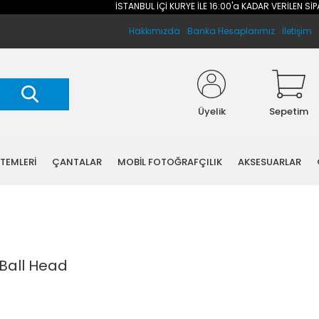
İSTANBUL İÇİ KURYE İLE 16:00'a KADAR VERİLEN SİPARİ
Hakkımızda
Banka Hesaplarımız
İletişim
Üyelik
Sepetim
STEMLERİ
ÇANTALAR
MOBİL FOTOĞRAFÇILIK
AKSESUARLAR
Ball Head