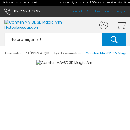
ERİNİZ AYNI GÜN TESLİM EDİLİR.
İSTANBUL İÇİ KURYE İLE 16:00'a KADAR VERİLEN SİPARİŞLER
0212 528 72 92
Hakkımızda
Banka Hesaplarımız
İletişim
Anasayfa
STÜDYO & IŞIK
Işık Aksesuarları
Camten MA-3D 3D Magic 