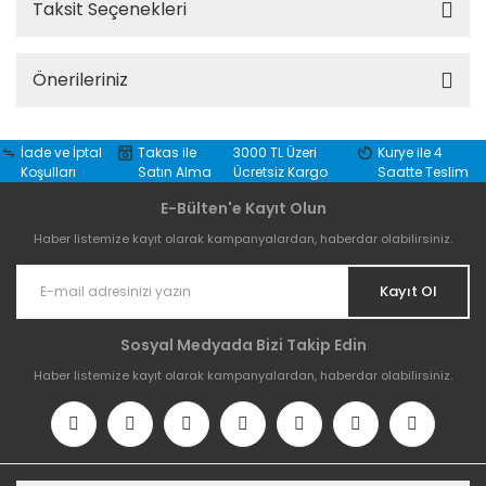
Taksit Seçenekleri
Önerileriniz
İade ve İptal
Takas ile
3000 TL Üzeri
Kurye ile 4
Koşulları
Satın Alma
Ücretsiz Kargo
Saatte Teslim
E-Bülten'e Kayıt Olun
Haber listemize kayıt olarak kampanyalardan, haberdar olabilirsiniz.
Kayıt Ol
Sosyal Medyada Bizi Takip Edin
Haber listemize kayıt olarak kampanyalardan, haberdar olabilirsiniz.