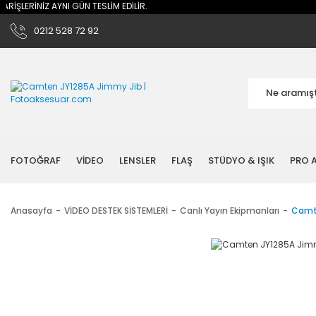
NİZ AYNI GÜN TESLİM EDİLİR.
0212 528 72 92
FOTOĞRAF
VİDEO
LENSLER
FLAŞ
STÜDYO & IŞIK
PRO A
Anasayfa
VİDEO DESTEK SİSTEMLERİ
Canlı Yayın Ekipmanları
Camte