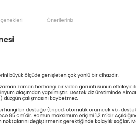
eçenekleri
Önerileriniz
mesi
ni büyük ölçüde genişleten çok yönlü bir cihazdır.
man zaman herhangi bir video görüntüsünün etkileyiciliğin
minyum alaşımdan yapılmıştır. Destek diz üretiminde Almany
ar) düzgün çalışmasını kaybetmez.
erhangi bir desteğe (tripod, otomatik örümcek vb., destek a
ece 85 cm'dir. Bomun maksimum erişimi 1,2 m'dir Açıldığın
im noktalarını değiştirmeniz gerektiğinde kolaylık sağlar.