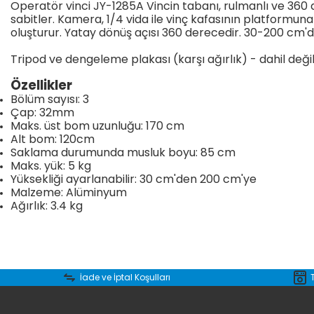
Operatör vinci JY-1285A Vincin tabanı, rulmanlı ve 360
sabitler. Kamera, 1/4 vida ile vinç kafasının platformun
oluşturur. Yatay dönüş açısı 360 derecedir. 30-200 cm'
Tripod ve dengeleme plakası (karşı ağırlık) - dahil değil
Özellikler
Bölüm sayısı: 3
Çap: 32mm
Maks. üst bom uzunluğu: 170 cm
Alt bom: 120cm
Saklama durumunda musluk boyu: 85 cm
Maks. yük: 5 kg
Yüksekliği ayarlanabilir: 30 cm'den 200 cm'ye
Malzeme: Alüminyum
Ağırlık: 3.4 kg
Bu ürünün fiyat bilgisi, resim, ürün açıklamalarında ve diğer konular
Görüş ve önerileriniz için teşekkür ederiz.
İade ve İptal Koşulları
Ürün resmi kalitesiz, bozuk veya görüntülenemiyor.