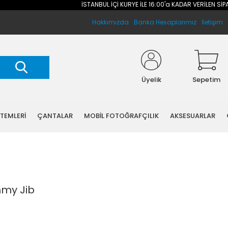
İSTANBUL İÇİ KURYE İLE 16:00'a KADAR VERİLEN SİPARİŞLERİN
Hakkımızda
Banka Hesaplarımız
İletişim
Üyelik
Sepetim
STEMLERİ
ÇANTALAR
MOBİL FOTOĞRAFÇILIK
AKSESUARLAR
my Jib