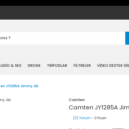
UDİO & SES
DRONE
TRİPODLAR
FİLTRELER
VİDEO DESTEK Sİ
n JY1285A Jimmy Jib
Camten
Camten JY1285A Jim
(0) Yorum
- 0 Puan