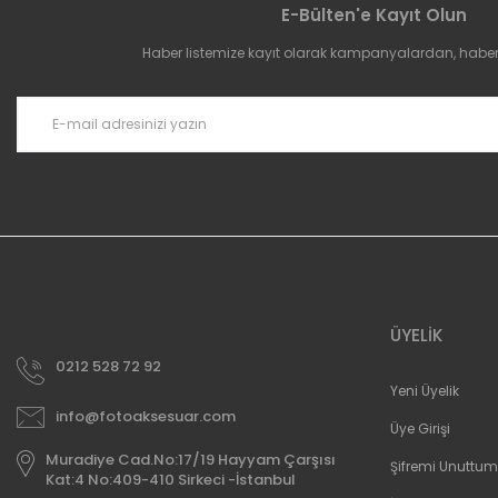
E-Bülten'e Kayıt Olun
Ürün açıklamasında eksik bilgiler bulunuyor.
Haber listemize kayıt olarak kampanyalardan, haberda
Ürün bilgilerinde hatalar bulunuyor.
Ürün fiyatı diğer sitelerden daha pahalı.
Bu ürüne benzer farklı alternatifler olmalı.
ÜYELİK
0212 528 72 92
Yeni Üyelik
info@fotoaksesuar.com
Üye Girişi
Muradiye Cad.No:17/19 Hayyam Çarşısı
Şifremi Unuttum
Kat:4 No:409-410 Sirkeci -İstanbul