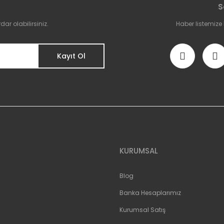
S
Yorum Yaz
r olabilirsiniz.
Haber listemize
Kayıt Ol
Gönder
KURUMSAL
Blog
Banka Hesaplarımız
Kurumsal Satış