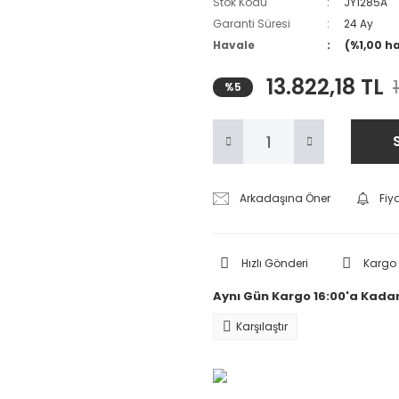
Stok Kodu
JY1285A
Garanti Süresi
24 Ay
Havale
(%1,00 h
13.822,18 TL
%5
Arkadaşına Öner
Fiy
Hızlı Gönderi
Kargo
Aynı Gün Kargo 16:00'a Kadar
Karşılaştır