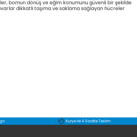
çeler, bomun dönüş ve eğim konumunu güvenli bir şekilde
 duvarlar dikkatli taşıma ve saklama sağlayan hücreler
etebilirsiniz.
rgo
Kurye ile 4 Saatte Teslim