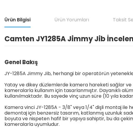
Ürün Bilgisi
Ürün Yorumları
Taksit S
Camten JY1285A Jimmy Jib İncele
Genel Bakış
JY-1285A Jimmy Jib, herhangi bir operatörün yetenekleri
Yatay ve dikey düzlemlerde kamera hareketi sağlar ve za
kameralarla kullanım için tasarlanmıştır. Dayanıklı alü
kullanılmaktadır. Bu sayede vinç uzun süre (10 yıla kad
Kamera vinci JY-1285A - 3/8" veya 1/4" dişli montaj ile h
demontaj için benzersiz tasarım, katlanmış uzunluk sad
boyuta ve nispeten hafif bir yapıya sahiptir, bu da çek
kameralarla uyumludur.