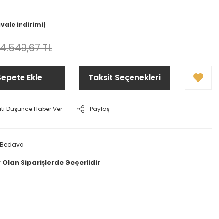
avale indirimi)
14.549,67 TL
Sepete Ekle
Taksit Seçenekleri
atı Düşünce Haber Ver
Paylaş
 Bedava
 Olan Siparişlerde Geçerlidir