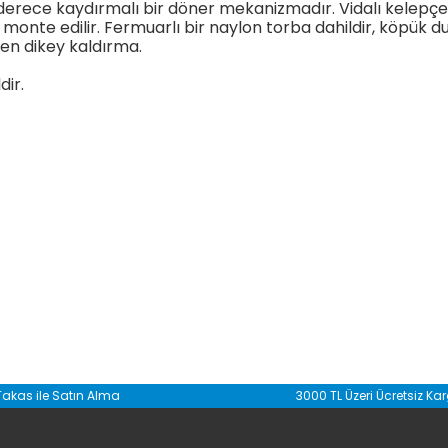
 ​​derece kaydırmalı bir döner mekanizmadır. Vidalı kelep
a monte edilir. Fermuarlı bir naylon torba dahildir, köpük
den dikey kaldırma.
dir.
da yetersiz gördüğünüz noktaları öneri formunu kullanarak tarafımıza il
Takas ile Satın Alma
3000 TL Üzeri Ücretsiz Ka
Bu ürüne ilk yorumu siz yapın!