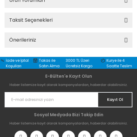
Ürün Yorumları
Taksit Seçenekleri
Önerileriniz
İade ve İptal
Takas ile
3000 TL Üzeri
Kurye ile 4
Koşulları
Satın Alma
Ücretsiz Kargo
Saatte Teslim
E-Bülten'e Kayıt Olun
Haber listemize kayıt olarak kampanyalardan, haberdar olabilirsiniz.
Kayıt Ol
Sosyal Medyada Bizi Takip Edin
Haber listemize kayıt olarak kampanyalardan, haberdar olabilirsiniz.