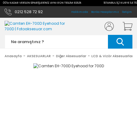
16:00'a KADAR VERİLEN SİPARİŞLERİNİZ AYNI GÜN TESLİM EDİLİR.
İSTANBUL İÇİ KURYE İLE 16
0212 528 72 92
Hakkımızda
Banka Hesaplarımız
İletişim
Anasayfa
AKSESUARLAR
Diğer Aksesuarlar
LCD & Vizör Aksesuarları