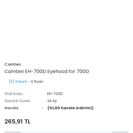
Camten
Camten EH-700D Eyehood for 700D
(0) Yorum
- 0 Puan
Stok Kodu
EH-700D
Garanti Süresi
24 Ay
Havale
(%1,00 havale indirimi)
265,91 TL