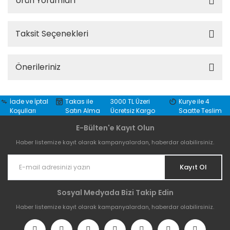
Ürün Yorumları
Taksit Seçenekleri
Önerileriniz
İade ve İptal
Takas ile
3000 TL Üzeri
Kurye ile 4
Koşulları
Satın Alma
Ücretsiz Kargo
Saatte Teslim
E-Bülten'e Kayıt Olun
Haber listemize kayıt olarak kampanyalardan, haberdar olabilirsiniz.
Kayıt Ol
Sosyal Medyada Bizi Takip Edin
Haber listemize kayıt olarak kampanyalardan, haberdar olabilirsiniz.