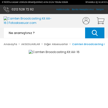
İLE 16:00'a KADAR VERİLEN SİPARİŞLERİNİZ AYNI GÜN TESLİM EDİLİR.
İSTANBUL İÇİ KURYE İL
0212 528 72 92
Hakkımızda
Banka Hesaplarımız
İletişim
Anasayfa
AKSESUARLAR
Diğer Aksesuarlar
Camten Broadcasting Kit