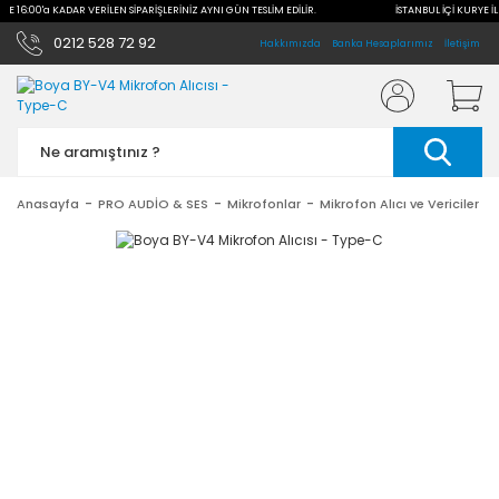
İLE 16:00'a KADAR VERİLEN SİPARİŞLERİNİZ AYNI GÜN TESLİM EDİLİR.
İSTANBUL İÇİ KURYE İL
0212 528 72 92
Hakkımızda
Banka Hesaplarımız
İletişim
Anasayfa
PRO AUDİO & SES
Mikrofonlar
Mikrofon Alıcı ve Vericiler