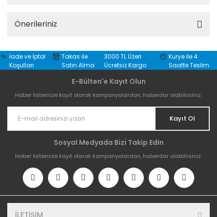
Önerileriniz
İade ve İptal
Takas ile
3000 TL Üzeri
Kurye ile 4
Koşulları
Satın Alma
Ücretsiz Kargo
Saatte Teslim
E-Bülten'e Kayıt Olun
Haber listemize kayıt olarak kampanyalardan, haberdar olabilirsiniz.
Kayıt Ol
Sosyal Medyada Bizi Takip Edin
Haber listemize kayıt olarak kampanyalardan, haberdar olabilirsiniz.
İLETİŞİM