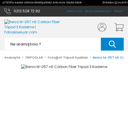
 İLE 16:00'a KADAR VERİLEN SİPARİŞLERİNİZ AYNI GÜN TESLİM EDİLİR.
İSTANBUL İÇİ KURYE İ
0212 528 72 92
Hakkımızda
Banka Hesaplarımız
İletişim
Anasayfa
TRİPODLAR
Fotoğraf Tripod Ayakları
Benro M-057 n6 Carb