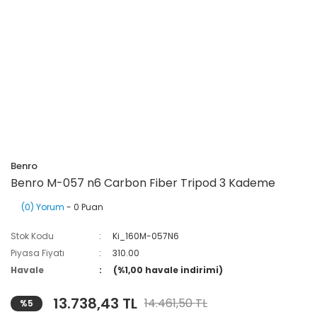
Benro
Benro M-057 n6 Carbon Fiber Tripod 3 Kademe
(0) Yorum
- 0 Puan
Stok Kodu
Ki_160M-057N6
Piyasa Fiyatı
310.00
Havale
(%1,00 havale indirimi)
13.738,43 TL
14.461,50 TL
%5