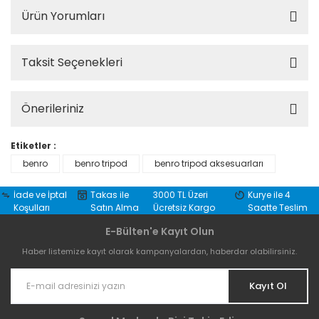
Ürün Yorumları
Taksit Seçenekleri
Önerileriniz
Etiketler :
benro
benro tripod
benro tripod aksesuarları
İade ve İptal
Takas ile
3000 TL Üzeri
Kurye ile 4
Koşulları
Satın Alma
Ücretsiz Kargo
Saatte Teslim
E-Bülten'e Kayıt Olun
Haber listemize kayıt olarak kampanyalardan, haberdar olabilirsiniz.
Kayıt Ol