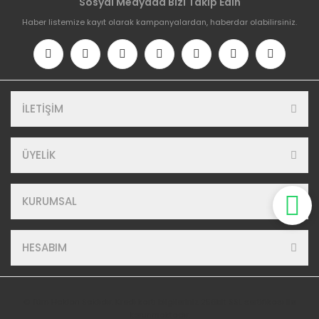
Sosyal Medyada Bizi Takip Edin
Haber listemize kayıt olarak kampanyalardan, haberdar olabilirsiniz.
İLETİŞİM
ÜYELİK
KURUMSAL
HESABIM
© Tüm Hakları Saklıdır. Kredi kartı bilgileriniz 256bit SSL sertifikası ile
korunmaktadır.