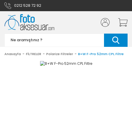
0212 528 72 92
Anasayfa
FİLTRELER
Polarize Filtreler
B+W F-Pro 52mm CPL Filtre