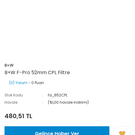
B+W
B+W F-Pro 52mm CPL Filtre
(0) Yorum
- 0 Puan
Stok Kodu
fa_B52CPL
Havale
(%1,00 havale indirimi)
480,51 TL
Gelince Haber Ver