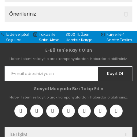
Önerileriniz
İade ve İptal
Takas ile
3000 TL Üzeri
Kurye ile 4
Koşulları
Satın Alma
Ücretsiz Kargo
Saatte Teslim
E-Bülten'e Kayıt Olun
Haber listemize kayıt olarak kampanyalardan, haberdar olabilirsiniz.
Kayıt Ol
Sosyal Medyada Bizi Takip Edin
Haber listemize kayıt olarak kampanyalardan, haberdar olabilirsiniz.
İLETİŞİM