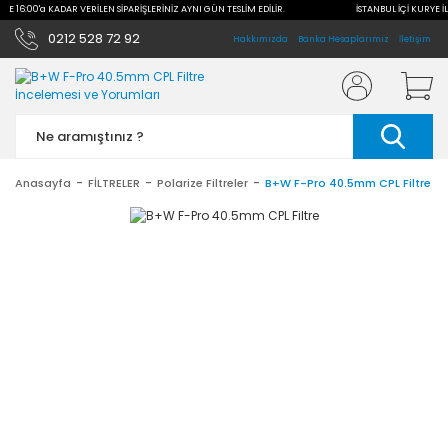
İLE 16:00'a KADAR VERİLEN SİPARİŞLERİNİZ AYNI GÜN TESLİM EDİLİR.
İSTANBUL İÇİ KURYE İL
0212 528 72 92
Hakkımızda
Banka Hesaplarımız
İletişim
Anasayfa
FİLTRELER
Polarize Filtreler
B+W F-Pro 40.5mm CPL Filtre