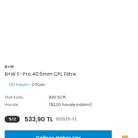
B+W
B+W F-Pro 40.5mm CPL Filtre
(0) Yorum
- 0 Puan
Stok Kodu
B40.5CPL
Havale
(%2,00 havale indirimi)
533,90 TL
609,15 TL
%12
Gelince Haber Ver