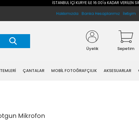
İSTANBUL İÇİ KURYE İLE 16:00'a KADAR VERİLEN SİPARİ
Hakkımızda
Banka Hesaplarımız
İletişim
Üyelik
Sepetim
STEMLERİ
ÇANTALAR
MOBİL FOTOĞRAFÇILIK
AKSESUARLAR
tgun Mikrofon