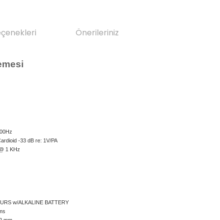
eçenekleri
Önerileriniz
emesi
000Hz
ardioid -33 dB re: 1V/PA
 @ 1 KHz
OURS w/ALKALINE BATTERY
ms