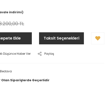
avale indirimi)
8.200,00 TL
Sepete Ekle
Taksit Seçenekleri
atı Düşünce Haber Ver
Paylaş
 Bedava
 Olan Siparişlerde Geçerlidir