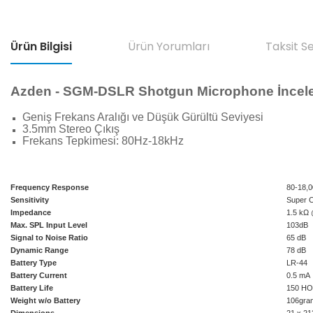
Ürün Bilgisi
Ürün Yorumları
Taksit S
Azden - SGM-DSLR Shotgun Microphone İncel
Geniş Frekans Aralığı ve Düşük Gürültü Seviyesi
3.5mm Stereo Çıkış
Frekans Tepkimesi: 80Hz-18kHz
Frequency Response
80-18,
Sensitivity
Super C
Impedance
1.5 kΩ
Max. SPL Input Level
103dB
Signal to Noise Ratio
65 dB
Dynamic Range
78 dB
Battery Type
LR-44
Battery Current
0.5 mA
Battery Life
150 H
Weight w/o Battery
106gra