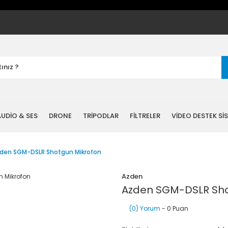
UDİO & SES
DRONE
TRİPODLAR
FİLTRELER
VİDEO DESTEK Sİ
den SGM-DSLR Shotgun Mikrofon
Azden
Azden SGM-DSLR Sho
(0) Yorum
- 0 Puan