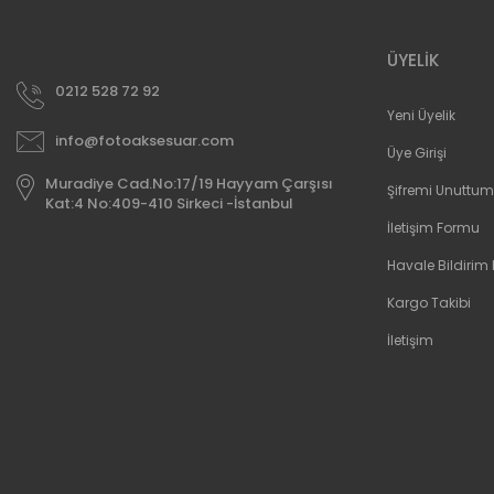
ÜYELİK
0212 528 72 92
Yeni Üyelik
info@fotoaksesuar.com
Üye Girişi
Muradiye Cad.No:17/19 Hayyam Çarşısı
Şifremi Unuttum
Kat:4 No:409-410 Sirkeci -İstanbul
İletişim Formu
Havale Bildirim
Kargo Takibi
İletişim