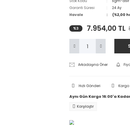
Stok Kodu
sgm-dslr
Garanti Süresi
24 Ay
Havale
(%2,00 h
7.954,00 TL
%3
Arkadaşına Öner
Fiy
Hızlı Gönderi
Kargo
Aynı Gün Kargo 16:00'a Kadar
Karşılaştır