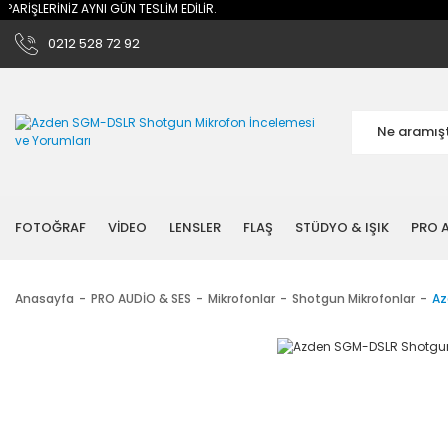
RİŞLERİNİZ AYNI GÜN TESLİM EDİLİR.
0212 528 72 92
FOTOĞRAF
VİDEO
LENSLER
FLAŞ
STÜDYO & IŞIK
PRO A
Anasayfa
PRO AUDİO & SES
Mikrofonlar
Shotgun Mikrofonlar
Az