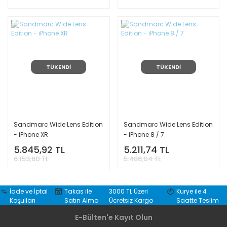
TÜKENDİ
TÜKENDİ
Sandmarc Wide Lens Edition
Sandmarc Wide Lens Edition
- iPhone XR
- iPhone 8 / 7
5.845,92 TL
5.211,74 TL
6.153,60 TL
5.486,04 TL
İade ve İptal
Takas ile
3000 TL Üzeri
Kurye ile 4
Koşulları
Satın Alma
Ücretsiz Kargo
Saatte Teslim
E-Bülten'e Kayıt Olun