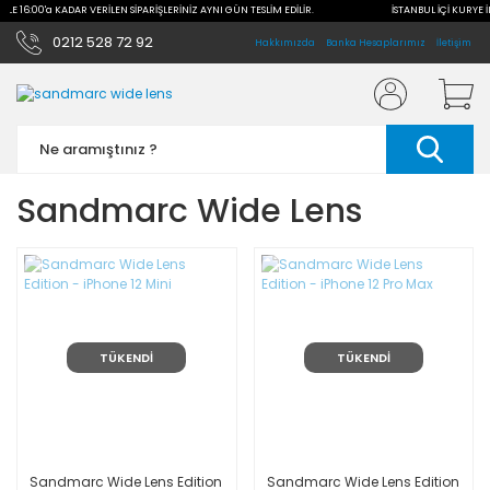
 İLE 16:00'a KADAR VERİLEN SİPARİŞLERİNİZ AYNI GÜN TESLİM EDİLİR.
İSTANBUL İÇİ KURYE İ
0212 528 72 92
Hakkımızda
Banka Hesaplarımız
İletişim
Sandmarc Wide Lens
TÜKENDİ
TÜKENDİ
Sandmarc Wide Lens Edition
Sandmarc Wide Lens Edition