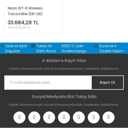
Nikon WT-6 Wireless
Transmitter (D5-D6)
33.684,28 TL
40.100,34 TL
İade ve İptal
Takas ile
3000 TL Üzeri
Kurye ile 4
Koşulları
Satın Alma
Ücretsiz Kargo
Saatte Teslim
E-Bülten'e Kayıt Olun
Haber listemize kayıt olarak kampanyalardan, haberdar olabilirsiniz.
Kayıt Ol
Sosyal Medyada Bizi Takip Edin
Haber listemize kayıt olarak kampanyalardan, haberdar olabilirsiniz.