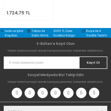
1.724,75 TL
İade ve İptal
Takas ile
3000 TL Üzeri
Kurye ile 4
Koşulları
Satın Alma
Ücretsiz Kargo
Saatte Teslim
E-Bülten'e Kayıt Olun
Haber listemize kayıt olarak kampanyalardan, haberdar olabilirsiniz.
Kayıt Ol
Sosyal Medyada Bizi Takip Edin
Haber listemize kayıt olarak kampanyalardan, haberdar olabilirsiniz.