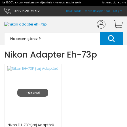
E İLE 16:00'a KADAR VERİLEN SİPARİŞLERİNİZ AYNI GÜN TESLİM EDİLİR.
İSTANBUL İÇİ KURYE 
0212 528 72 92
Hakkımızda
Banka Hesaplarımız
İletişim
Nikon Adapter Eh-73p
TÜKENDİ
Nikon EH-73P Şarj Adaptörü