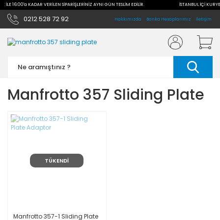
E İLE 16:00'a KADAR VERİLEN SİPARİŞLERİNİZ AYNI GÜN TESLİM EDİLİR.
İSTANBUL İÇİ KURYE 
0212 528 72 92
Hakkımızda
Banka Hesaplarımız
İletişim
Manfrotto 357 Sliding Plate
TÜKENDİ
Manfrotto 357-1 Sliding Plate