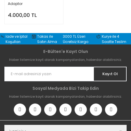
Adaptor
4.000,00 TL
İade ve İptal
Takas ile
3000 TL Üzeri
Kurye ile 4
Koşulları
Satın Alma
Ücretsiz Kargo
Saatte Teslim
E-Bülten'e Kayıt Olun
Haber listemize kayıt olarak kampanyalardan, haberdar olabilirsiniz.
Kayıt Ol
Sosyal Medyada Bizi Takip Edin
Haber listemize kayıt olarak kampanyalardan, haberdar olabilirsiniz.