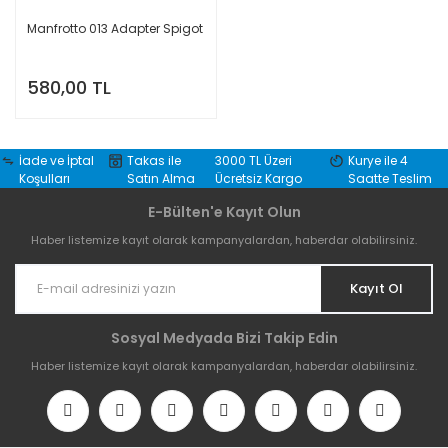
Manfrotto 013 Adapter Spigot
580,00 TL
İade ve İptal
Takas ile
3000 TL Üzeri
Kurye ile 4
Koşulları
Satın Alma
Ücretsiz Kargo
Saatte Teslim
E-Bülten'e Kayıt Olun
Haber listemize kayıt olarak kampanyalardan, haberdar olabilirsiniz.
Kayıt Ol
Sosyal Medyada Bizi Takip Edin
Haber listemize kayıt olarak kampanyalardan, haberdar olabilirsiniz.