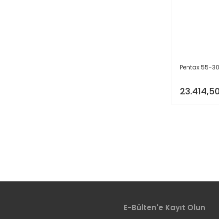
Pentax 55-3
23.414,50
E-Bülten'e Kayıt Olun