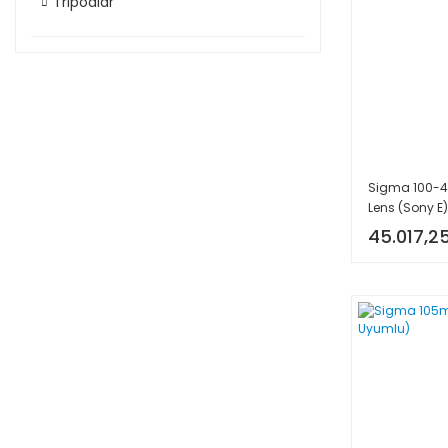
Tripodlar
Sigma 100-4
Lens (Sony E)
45.017,2