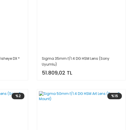
isheye DX *
Sigma 35mm f/1.4 DG HSM Lens (Sony
Uyumlu)
51.809,02 TL
%2
%15