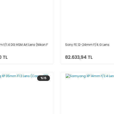
f/1.4 DG HSM Art Lens (Nikon F
Sony FE 12-24mm F/4 G Lens
0 TL
82.633,94 TL
%15