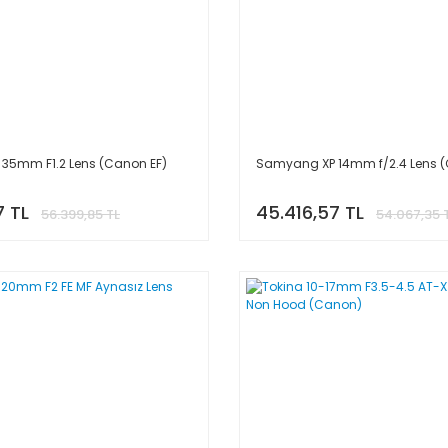
35mm F1.2 Lens (Canon EF)
Samyang XP 14mm f/2.4 Lens (
7 TL
45.416,57 TL
56.399,85 TL
54.067,35 