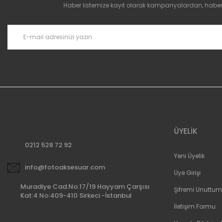
Haber listemize kayıt olarak kampanyalardan, haberda
ÜYELİK
0212 528 72 92
Yeni Üyelik
info@fotoaksesuar.com
Üye Girişi
Muradiye Cad.No:17/19 Hayyam Çarşısı
Şifremi Unuttum
Kat:4 No:409-410 Sirkeci -İstanbul
İletişim Formu