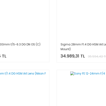
00mm f/5-6.3 DG DN OS (C)
Sigma 28mm F1.4 DG HSM Art Le
Mount)
5 TL
34.989,31 TL
35.594,42 T