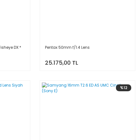
isheye DX *
Pentax 50mm f/1.4 Lens
25.175,00 TL
%12