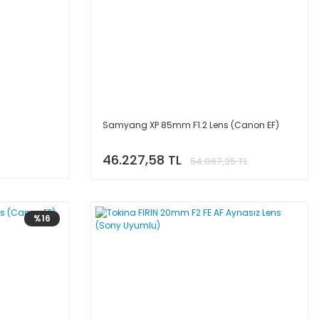
Samyang XP 85mm F1.2 Lens (Canon EF)
46.227,58 TL
54.067,35 TL
%16