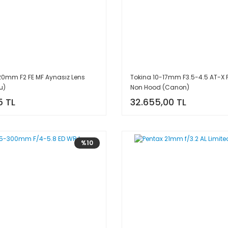
 20mm F2 FE MF Aynasız Lens
Tokina 10-17mm F3.5-4.5 AT-X F
u)
Non Hood (Canon)
5 TL
32.655,00 TL
%10