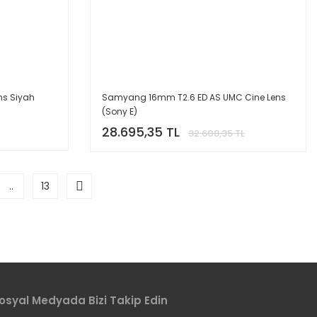
ns Siyah
Samyang 16mm T2.6 ED AS UMC Cine Lens
(Sony E)
28.695,35 TL
32.608,35 TL
..
13
osyal Medyada Bizi Takip Edin