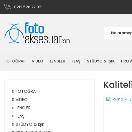
0212 528 72 92
FOTOĞRAF
VİDEO
LENSLER
FLAŞ
STÜDYO & IŞIK
PRO A
Kalitel
FOTOĞRAF
VİDEO
LENSLER
FLAŞ
STÜDYO & IŞIK