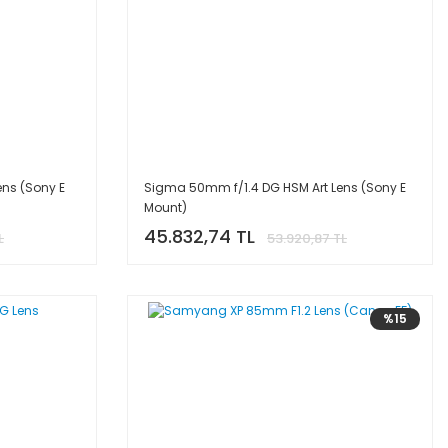
ns (Sony E
Sigma 50mm f/1.4 DG HSM Art Lens (Sony E
Mount)
45.832,74 TL
L
53.920,87 TL
%15