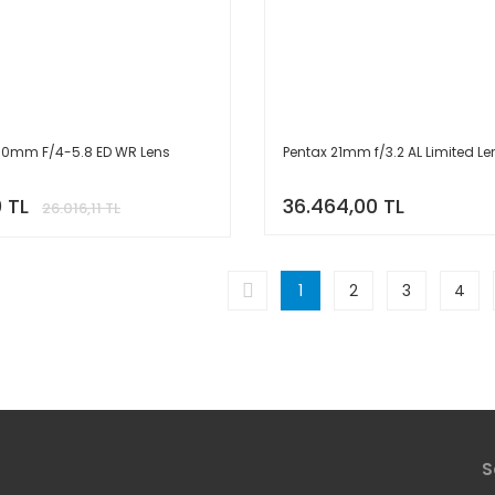
00mm F/4-5.8 ED WR Lens
Pentax 21mm f/3.2 AL Limited Le
 TL
36.464,00 TL
26.016,11 TL
1
2
3
4
S