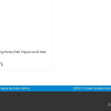
g Punks Patti Tripod ve Air Hed
TL
Takas ile Satın Alma
3000 TL Üzeri Ücretsiz Ka
S