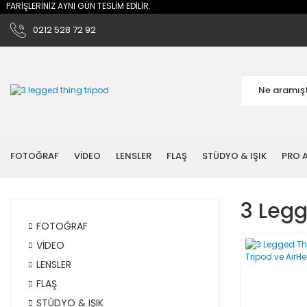
ARİŞLERİNİZ AYNI GÜN TESLİM EDİLİR.
0212 528 72 92
FOTOĞRAF
VİDEO
LENSLER
FLAŞ
STÜDYO & IŞIK
PRO A
3 Legg
FOTOĞRAF
VİDEO
LENSLER
FLAŞ
STÜDYO & IŞIK