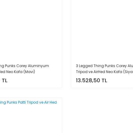
ing Punks Corey Aluminyum
3 Legged Thing Punks Corey A
rHed Neo Kafa (Mavi)
Tripod ve AirHed Neo Kafa (Siya
 TL
13.528,50 TL