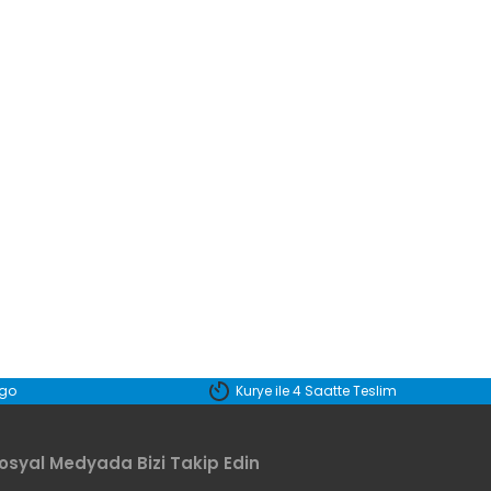
rgo
Kurye ile 4 Saatte Teslim
osyal Medyada Bizi Takip Edin