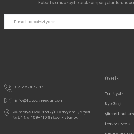
Haber listemize kayıt olarak kampanyalardan, haberda
ÜYELİK
0212 528 72 92
Yeni Üyelik
info@fotoaksesuar.com
Üye Girişi
Muradiye Cad.No:17/19 Hayyam Çarşısı
Şifremi Unuttum
Kat:4 No:409-410 Sirkeci -İstanbul
İletişim Formu