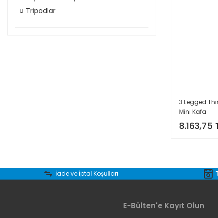
Tripodlar
3 Legged Thin
Mini Kafa
8.163,75 
İade ve İptal Koşulları
E-Bülten'e Kayıt Olun