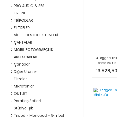
PRO AUDİO & SES
DRONE
TRİPODLAR
FİLTRELER
VİDEO DESTEK SİSTEMLERİ
ÇANTALAR
MOBİL FOTOĞRAFÇILIK
AKSESUARLAR
3 Legged Th
Tripod ve Ai
Çantalar
13.528,50
Diğer Ürünler
Filtreler
Mikrofonlar
OUTLET
Paraflaş Setleri
Stüdyo Işık
Tripod - Monopod - Gimbal