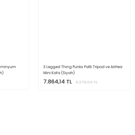
luminyum
3 Legged Thing Punks Patti Tripod ve AirHea
h)
Mini Kafa (Siyah)
7.864,14 TL
8.278,04 TL