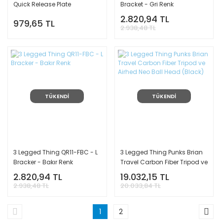
Quick Release Plate
Bracket - Gri Renk
2.820,94 TL
979,65 TL
2.938,48 TL
TÜKENDİ
TÜKENDİ
3 Legged Thing QR11-FBC - L
3 Legged Thing Punks Brian
Bracker - Bakır Renk
Travel Carbon Fiber Tripod ve
Airhed Neo Ball Head (Black)
2.820,94 TL
19.032,15 TL
2.938,48 TL
20.033,84 TL
1
2