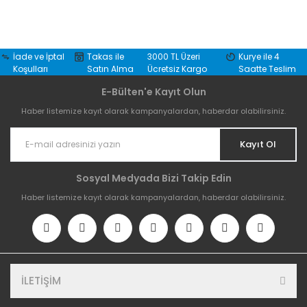
İade ve İptal
Takas ile
3000 TL Üzeri
Kurye ile 4
Koşulları
Satın Alma
Ücretsiz Kargo
Saatte Teslim
E-Bülten'e Kayıt Olun
Haber listemize kayıt olarak kampanyalardan, haberdar olabilirsiniz.
Kayıt Ol
Sosyal Medyada Bizi Takip Edin
Haber listemize kayıt olarak kampanyalardan, haberdar olabilirsiniz.
İLETİŞİM