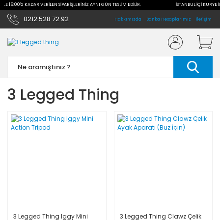
İLE 16:00'a KADAR VERİLEN SİPARİŞLERİNİZ AYNI GÜN TESLİM EDİLİR.
İSTANBUL İÇİ KURYE İL
0212 528 72 92
Hakkımızda
Banka Hesaplarımız
İletişim
3 Legged Thing
3 Legged Thing Iggy Mini
3 Legged Thing Clawz Çelik