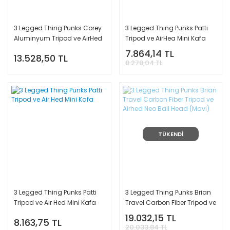
3 Legged Thing Punks Corey
3 Legged Thing Punks Patti
Aluminyum Tripod ve AirHed
Tripod ve AirHea Mini Kafa
Neo Kafa (Siyah)
(Siyah)
7.864,14 TL
13.528,50 TL
8.278,04 TL
TÜKENDİ
3 Legged Thing Punks Patti
3 Legged Thing Punks Brian
Tripod ve Air Hed Mini Kafa
Travel Carbon Fiber Tripod ve
Airhed Neo Ball Head (Mavi)
19.032,15 TL
8.163,75 TL
20.033,84 TL