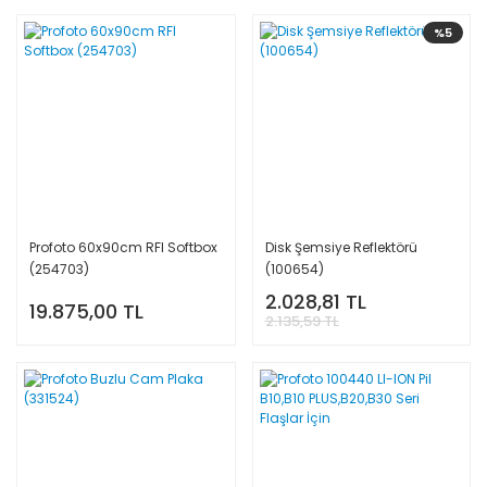
%5
Profoto 60x90cm RFI Softbox
Disk Şemsiye Reflektörü
(254703)
(100654)
2.028,81 TL
19.875,00 TL
2.135,59 TL