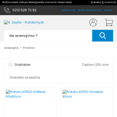
E 16:00'a KADAR VERİLEN SİPARİŞLERİNİZ AYNI GÜN TESLİM EDİLİR.
İSTANBUL İÇİ KURYE İLE 
0212 528 72 92
Hakkımızda
Banka Hesaplarımız
İletişim
Anasayfa
Profoto
Stoktakiler
Toplam 325 ürün