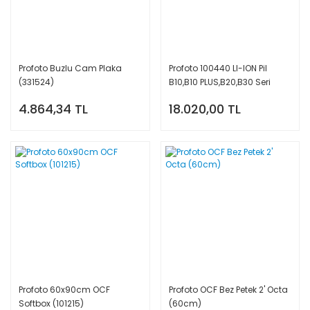
Profoto Buzlu Cam Plaka
Profoto 100440 LI-ION Pil
(331524)
B10,B10 PLUS,B20,B30 Seri
Flaşlar İçin
4.864,34 TL
18.020,00 TL
Profoto 60x90cm OCF
Profoto OCF Bez Petek 2' Octa
Softbox (101215)
(60cm)