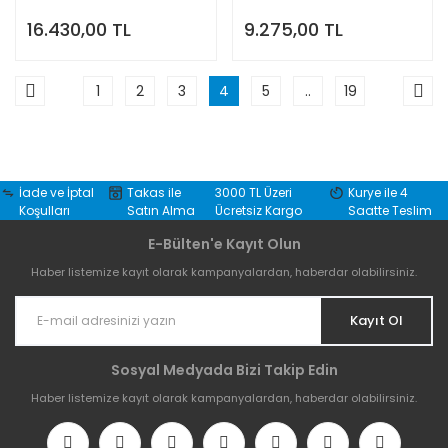
16.430,00 TL
9.275,00 TL
1
2
3
4
5
..
19
İade ve İptal
Takas ile
3000 TL Üzeri
Kurye ile 4
Koşulları
Satın Alma
Ücretsiz Kargo
Saatte Teslim
E-Bülten'e Kayıt Olun
Haber listemize kayıt olarak kampanyalardan, haberdar olabilirsiniz.
Kayıt Ol
Sosyal Medyada Bizi Takip Edin
Haber listemize kayıt olarak kampanyalardan, haberdar olabilirsiniz.